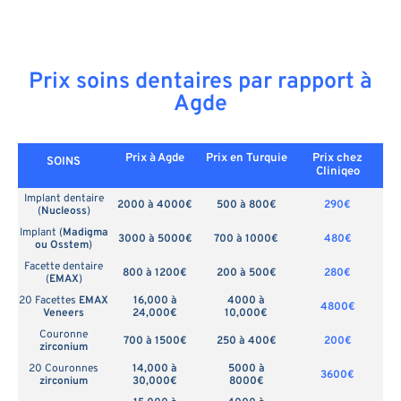
Prix soins dentaires par rapport à
Agde
Prix à Agde
Prix en
Turquie
Prix chez
SOINS
Cliniqeo
Implant dentaire
2000 à 4000€
500 à 800€
290€
(
Nucleoss
)
Implant (
Madigma
3000 à 5000€
700 à 1000€
480€
ou Osstem
)
Facette dentaire
800 à 1200€
200 à 500€
280€
(
EMAX
)
20 Facettes
EMAX
16,000 à
4000 à
4800€
Veneers
24,000€
10,000€
Couronne
700 à 1500€
250 à 400€
200€
zirconium
20 Couronnes
14,000 à
5000 à
3600€
zirconium
30,000€
8000€