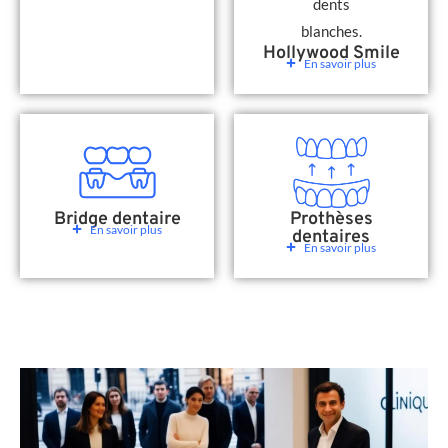
Hollywood Smile
En savoir plus
Bridge dentaire
Prothèses
En savoir plus
dentaires
En savoir plus