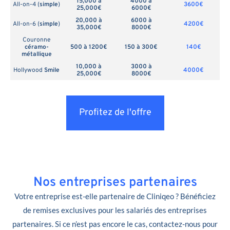
15,000 à
4000 à
All-on-4 (
simple
)
3600€
25,000€
6000€
20,000 à
6000 à
All-on-6 (
simple
)
4200€
35,000€
8000€
Couronne
céramo-
500 à 1200€
150 à 300€
140€
métallique
10,000 à
3000 à
Hollywood
Smile
4000€
25,000€
8000€
Profitez de l'offre
Nos entreprises partenaires
Votre entreprise est-elle partenaire de Cliniqeo ? Bénéficiez
de remises exclusives pour les salariés des entreprises
partenaires. Si ce n’est pas encore le cas, contactez-nous pour