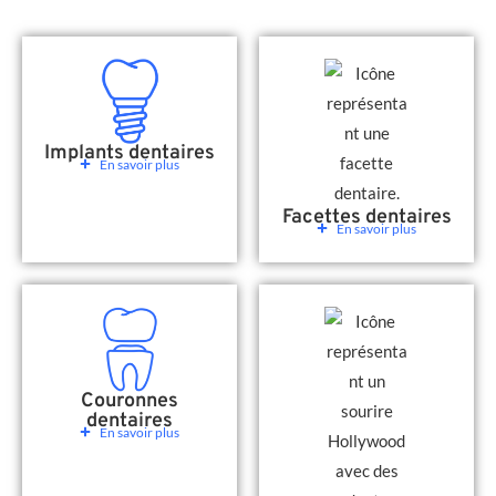
Implants dentaires
En savoir plus
Facettes dentaires
En savoir plus
Couronnes
dentaires
En savoir plus