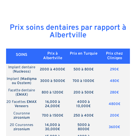
Prix soins dentaires par rapport à
Albertville
Prix à
Prix en
Turquie
Prix chez
SOINS
Albertville
Cliniqeo
Implant dentaire
2000 à 4000€
500 à 800€
290€
(
Nucleoss
)
Implant (
Madigma
3000 à 5000€
700 à 1000€
480€
ou Osstem
)
Facette dentaire
800 à 1200€
200 à 500€
280€
(
EMAX
)
20 Facettes
EMAX
16,000 à
4000 à
4800€
Veneers
24,000€
10,000€
Couronne
700 à 1500€
250 à 400€
200€
zirconium
20 Couronnes
14,000 à
5000 à
3600€
zirconium
30,000€
8000€