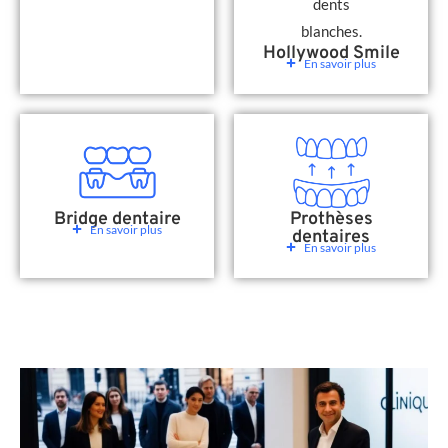
Hollywood Smile
En savoir plus
Bridge dentaire
Prothèses
En savoir plus
dentaires
En savoir plus