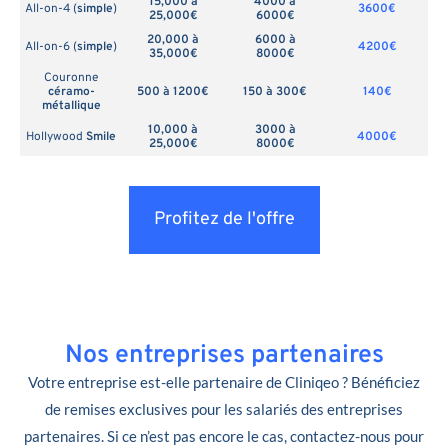
15,000 à
4000 à
All-on-4 (
simple
)
3600€
25,000€
6000€
20,000 à
6000 à
All-on-6 (
simple
)
4200€
35,000€
8000€
Couronne
céramo-
500 à 1200€
150 à 300€
140€
métallique
10,000 à
3000 à
Hollywood
Smile
4000€
25,000€
8000€
Profitez de l'offre
Nos entreprises partenaires
Votre entreprise est-elle partenaire de Cliniqeo ? Bénéficiez
de remises exclusives pour les salariés des entreprises
partenaires. Si ce n’est pas encore le cas, contactez-nous pour