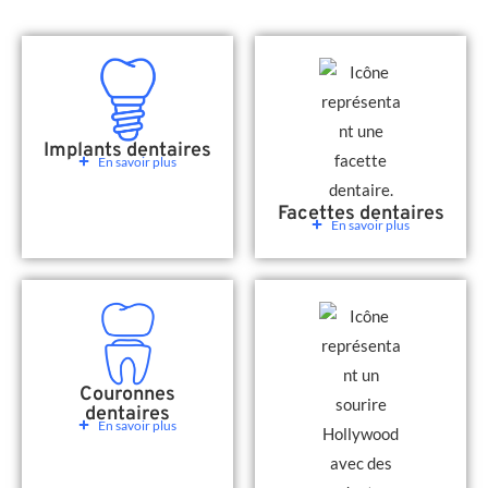
Implants dentaires
En savoir plus
Facettes dentaires
En savoir plus
Couronnes
dentaires
En savoir plus