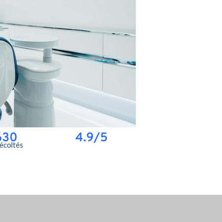
630
4.9/5
récoltés