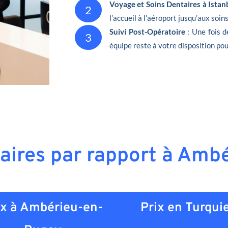
Voyage et Soins Dentaires à Istan
2
l’accueil à l’aéroport jusqu’aux soin
Suivi Post-Opératoire
: Une fois 
3
équipe reste à votre disposition pou
taires par rapport à Am
ix à Ambérieu-en-
Prix en
Turqui