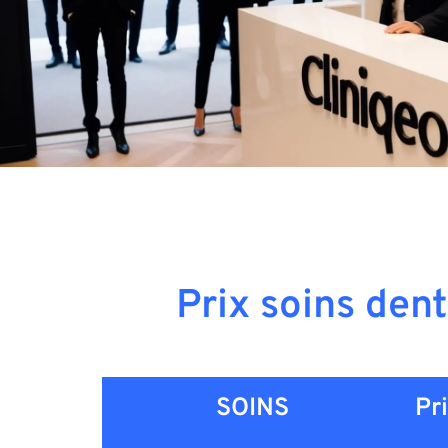
Prix soins den
SOINS
Pr