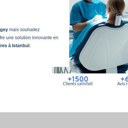
ugey
mais souhaitez
fre une solution innovante en
res à Istanbul
.
+1500
+
Clients satisfait
Avis 