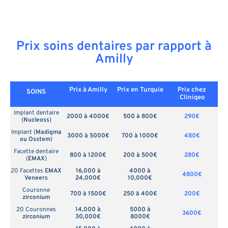
Prix soins dentaires par rapport à
Amilly
Prix à Amilly
Prix en
Turquie
Prix chez
SOINS
Cliniqeo
Implant dentaire
2000 à 4000€
500 à 800€
290€
(
Nucleoss
)
Implant (
Madigma
3000 à 5000€
700 à 1000€
480€
ou Osstem
)
Facette dentaire
800 à 1200€
200 à 500€
280€
(
EMAX
)
20 Facettes
EMAX
16,000 à
4000 à
4800€
Veneers
24,000€
10,000€
Couronne
700 à 1500€
250 à 400€
200€
zirconium
20 Couronnes
14,000 à
5000 à
3600€
zirconium
30,000€
8000€