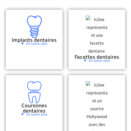
Implants dentaires
En savoir plus
Facettes dentaires
En savoir plus
Couronnes
dentaires
En savoir plus