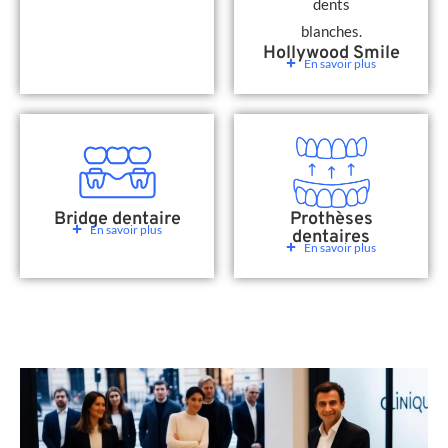
Hollywood Smile
En savoir plus
Bridge dentaire
Prothèses
En savoir plus
dentaires
En savoir plus