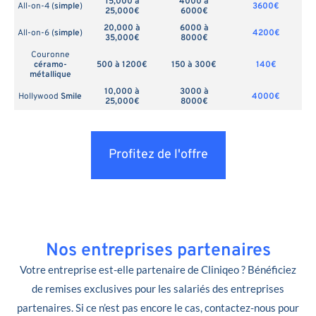
15,000 à
4000 à
All-on-4 (
simple
)
3600€
25,000€
6000€
20,000 à
6000 à
All-on-6 (
simple
)
4200€
35,000€
8000€
Couronne
céramo-
500 à 1200€
150 à 300€
140€
métallique
10,000 à
3000 à
Hollywood
Smile
4000€
25,000€
8000€
Profitez de l'offre
Nos entreprises partenaires
Votre entreprise est-elle partenaire de Cliniqeo ? Bénéficiez
de remises exclusives pour les salariés des entreprises
partenaires. Si ce n’est pas encore le cas, contactez-nous pour