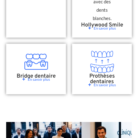
Hollywood Smile
En savoir plus
Bridge dentaire
Prothèses
En savoir plus
dentaires
En savoir plus