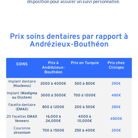
disposition pour assurer un suivi personnalisé.
Prix soins dentaires par rapport à
Andrézieux-Bouthéon
Prix à
Prix en
Turquie
Prix chez
SOINS
Andrézieux-
Cliniqeo
Bouthéon
Implant dentaire
2000 à 4000€
500 à 800€
290€
(
Nucleoss
)
Implant (
Madigma
3000 à 5000€
700 à 1000€
480€
ou Osstem
)
Facette dentaire
800 à 1200€
200 à 500€
280€
(
EMAX
)
20 Facettes
EMAX
16,000 à
4000 à
4800€
Veneers
24,000€
10,000€
Couronne
700 à 1500€
250 à 400€
200€
zirconium