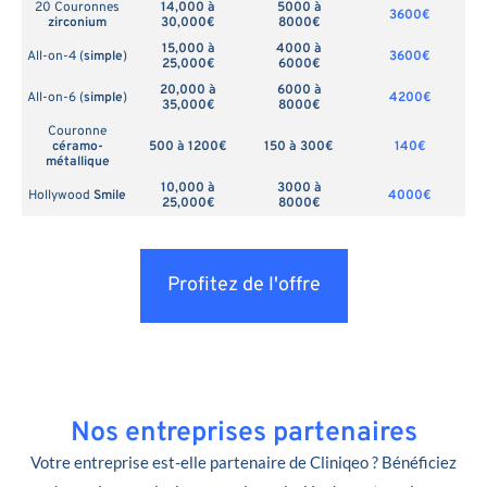
20 Couronnes
14,000 à
5000 à
3600€
zirconium
30,000€
8000€
15,000 à
4000 à
All-on-4 (
simple
)
3600€
25,000€
6000€
20,000 à
6000 à
All-on-6 (
simple
)
4200€
35,000€
8000€
Couronne
céramo-
500 à 1200€
150 à 300€
140€
métallique
10,000 à
3000 à
Hollywood
Smile
4000€
25,000€
8000€
Profitez de l'offre
Nos entreprises partenaires
Votre entreprise est-elle partenaire de Cliniqeo ? Bénéficiez