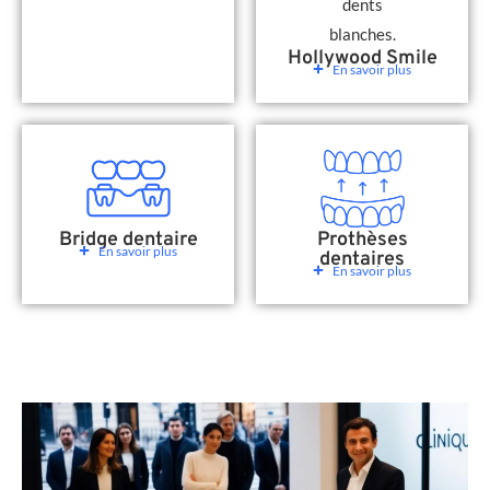
Hollywood Smile
En savoir plus
Bridge dentaire
Prothèses
En savoir plus
dentaires
En savoir plus