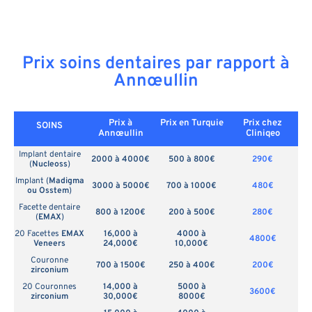
Prix soins dentaires par rapport à
Annœullin
Prix à
Prix en
Turquie
Prix chez
SOINS
Annœullin
Cliniqeo
Implant dentaire
2000 à 4000€
500 à 800€
290€
(
Nucleoss
)
Implant (
Madigma
3000 à 5000€
700 à 1000€
480€
ou Osstem
)
Facette dentaire
800 à 1200€
200 à 500€
280€
(
EMAX
)
20 Facettes
EMAX
16,000 à
4000 à
4800€
Veneers
24,000€
10,000€
Couronne
700 à 1500€
250 à 400€
200€
zirconium
20 Couronnes
14,000 à
5000 à
3600€
zirconium
30,000€
8000€