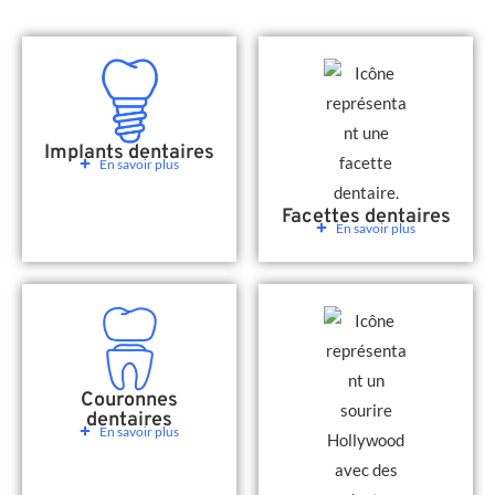
Implants dentaires
En savoir plus
Facettes dentaires
En savoir plus
Couronnes
dentaires
En savoir plus