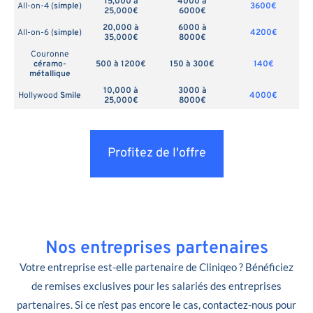
15,000 à
4000 à
All-on-4 (
simple
)
3600€
25,000€
6000€
20,000 à
6000 à
All-on-6 (
simple
)
4200€
35,000€
8000€
Couronne
céramo-
500 à 1200€
150 à 300€
140€
métallique
10,000 à
3000 à
Hollywood
Smile
4000€
25,000€
8000€
Profitez de l'offre
Nos entreprises partenaires
Votre entreprise est-elle partenaire de Cliniqeo ? Bénéficiez
de remises exclusives pour les salariés des entreprises
partenaires. Si ce n’est pas encore le cas, contactez-nous pour