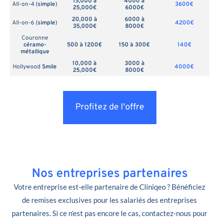
15,000 à
4000 à
All-on-4 (
simple
)
3600€
25,000€
6000€
20,000 à
6000 à
All-on-6 (
simple
)
4200€
35,000€
8000€
Couronne
céramo-
500 à 1200€
150 à 300€
140€
métallique
10,000 à
3000 à
Hollywood
Smile
4000€
25,000€
8000€
Profitez de l'offre
Nos entreprises partenaires
Votre entreprise est-elle partenaire de Cliniqeo ? Bénéficiez
de remises exclusives pour les salariés des entreprises
partenaires. Si ce n’est pas encore le cas, contactez-nous pour