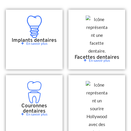
Implants dentaires
En savoir plus
Facettes dentaires
En savoir plus
Couronnes
dentaires
En savoir plus