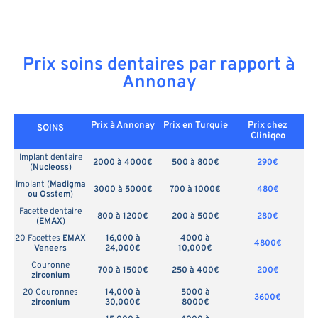
Prix soins dentaires par rapport à
Annonay
Prix à Annonay
Prix en
Turquie
Prix chez
SOINS
Cliniqeo
Implant dentaire
2000 à 4000€
500 à 800€
290€
(
Nucleoss
)
Implant (
Madigma
3000 à 5000€
700 à 1000€
480€
ou Osstem
)
Facette dentaire
800 à 1200€
200 à 500€
280€
(
EMAX
)
20 Facettes
EMAX
16,000 à
4000 à
4800€
Veneers
24,000€
10,000€
Couronne
700 à 1500€
250 à 400€
200€
zirconium
20 Couronnes
14,000 à
5000 à
3600€
zirconium
30,000€
8000€