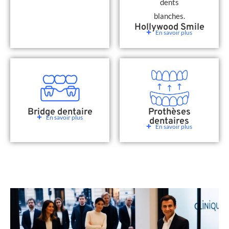
Hollywood Smile
En savoir plus
Bridge dentaire
Prothèses
En savoir plus
dentaires
En savoir plus