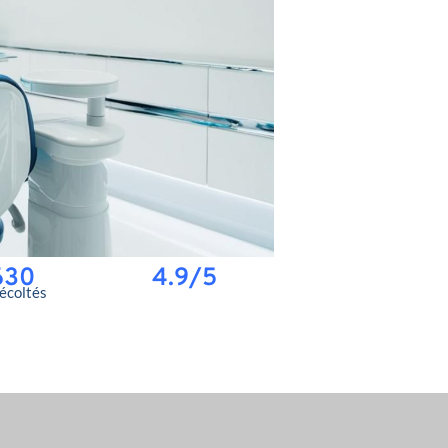
630
4.9/5
récoltés