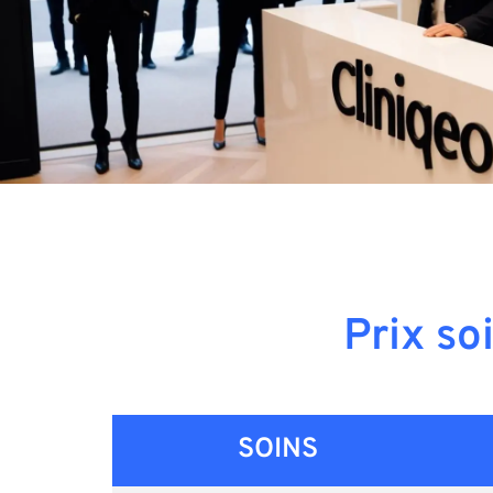
Prix so
SOINS