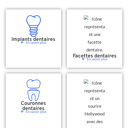
Implants dentaires
En savoir plus
Facettes dentaires
En savoir plus
Couronnes
dentaires
En savoir plus