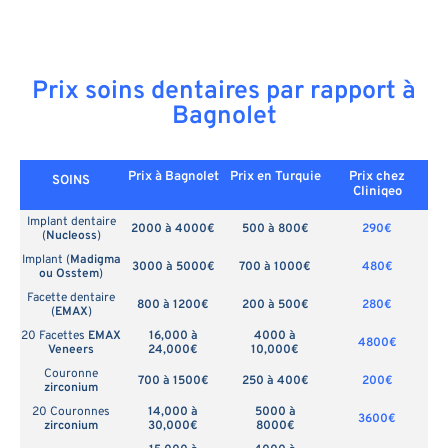
Prix soins dentaires par rapport à
Bagnolet
Prix à Bagnolet
Prix en
Turquie
Prix chez
SOINS
Cliniqeo
Implant dentaire
2000 à 4000€
500 à 800€
290€
(
Nucleoss
)
Implant (
Madigma
3000 à 5000€
700 à 1000€
480€
ou Osstem
)
Facette dentaire
800 à 1200€
200 à 500€
280€
(
EMAX
)
20 Facettes
EMAX
16,000 à
4000 à
4800€
Veneers
24,000€
10,000€
Couronne
700 à 1500€
250 à 400€
200€
zirconium
20 Couronnes
14,000 à
5000 à
3600€
zirconium
30,000€
8000€