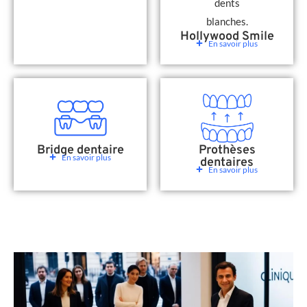
Hollywood Smile
En savoir plus
Bridge dentaire
Prothèses
En savoir plus
dentaires
En savoir plus