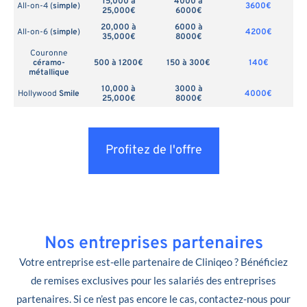
15,000 à
4000 à
All-on-4 (
simple
)
3600€
25,000€
6000€
20,000 à
6000 à
All-on-6 (
simple
)
4200€
35,000€
8000€
Couronne
céramo-
500 à 1200€
150 à 300€
140€
métallique
10,000 à
3000 à
Hollywood
Smile
4000€
25,000€
8000€
Profitez de l'offre
Nos entreprises partenaires
Votre entreprise est-elle partenaire de Cliniqeo ? Bénéficiez
de remises exclusives pour les salariés des entreprises
partenaires. Si ce n’est pas encore le cas, contactez-nous pour