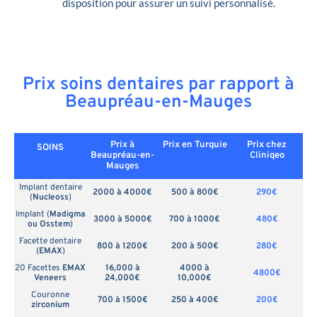
disposition pour assurer un suivi personnalisé.
Prix soins dentaires par rapport à
Beaupréau-en-Mauges
Prix à
Prix en
Turquie
Prix chez
SOINS
Beaupréau-en-
Cliniqeo
Mauges
Implant dentaire
2000 à 4000€
500 à 800€
290€
(
Nucleoss
)
Implant (
Madigma
3000 à 5000€
700 à 1000€
480€
ou Osstem
)
Facette dentaire
800 à 1200€
200 à 500€
280€
(
EMAX
)
20 Facettes
EMAX
16,000 à
4000 à
4800€
Veneers
24,000€
10,000€
Couronne
700 à 1500€
250 à 400€
200€
zirconium