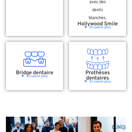
Hollywood Smile
En savoir plus
Bridge dentaire
Prothèses
En savoir plus
dentaires
En savoir plus