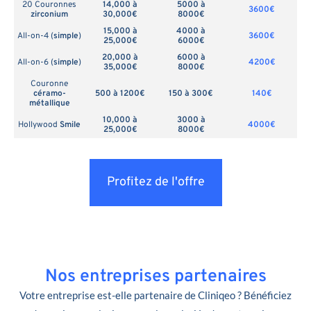
20 Couronnes
14,000 à
5000 à
3600€
zirconium
30,000€
8000€
15,000 à
4000 à
All-on-4 (
simple
)
3600€
25,000€
6000€
20,000 à
6000 à
All-on-6 (
simple
)
4200€
35,000€
8000€
Couronne
céramo-
500 à 1200€
150 à 300€
140€
métallique
10,000 à
3000 à
Hollywood
Smile
4000€
25,000€
8000€
Profitez de l'offre
Nos entreprises partenaires
Votre entreprise est-elle partenaire de Cliniqeo ? Bénéficiez