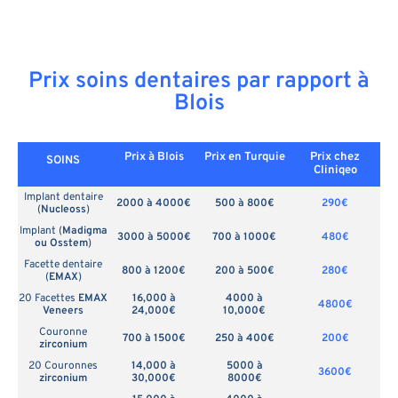
Prix soins dentaires par rapport à
Blois
Prix à Blois
Prix en
Turquie
Prix chez
SOINS
Cliniqeo
Implant dentaire
2000 à 4000€
500 à 800€
290€
(
Nucleoss
)
Implant (
Madigma
3000 à 5000€
700 à 1000€
480€
ou Osstem
)
Facette dentaire
800 à 1200€
200 à 500€
280€
(
EMAX
)
20 Facettes
EMAX
16,000 à
4000 à
4800€
Veneers
24,000€
10,000€
Couronne
700 à 1500€
250 à 400€
200€
zirconium
20 Couronnes
14,000 à
5000 à
3600€
zirconium
30,000€
8000€