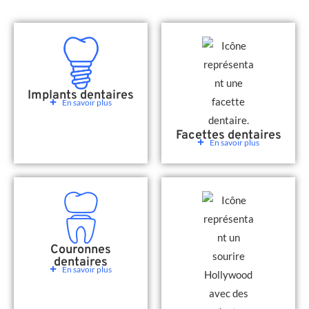
Implants dentaires
En savoir plus
Facettes dentaires
En savoir plus
Couronnes
dentaires
En savoir plus