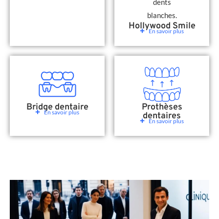
Hollywood Smile
En savoir plus
Bridge dentaire
Prothèses
En savoir plus
dentaires
En savoir plus