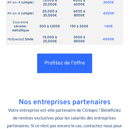
15,000 à
4000 à
All-on-4 (
simple
)
3600€
25,000€
6000€
20,000 à
6000 à
All-on-6 (
simple
)
4200€
35,000€
8000€
Couronne
céramo-
500 à 1200€
150 à 300€
140€
métallique
10,000 à
3000 à
Hollywood
Smile
4000€
25,000€
8000€
Profitez de l'offre
Nos entreprises partenaires
Votre entreprise est-elle partenaire de Cliniqeo ? Bénéficiez
de remises exclusives pour les salariés des entreprises
partenaires. Si ce n’est pas encore le cas, contactez-nous pour