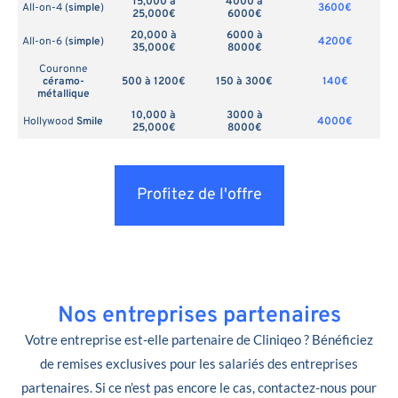
15,000 à
4000 à
All-on-4 (
simple
)
3600€
25,000€
6000€
20,000 à
6000 à
All-on-6 (
simple
)
4200€
35,000€
8000€
Couronne
céramo-
500 à 1200€
150 à 300€
140€
métallique
10,000 à
3000 à
Hollywood
Smile
4000€
25,000€
8000€
Profitez de l'offre
Nos entreprises partenaires
Votre entreprise est-elle partenaire de Cliniqeo ? Bénéficiez
de remises exclusives pour les salariés des entreprises
partenaires. Si ce n’est pas encore le cas, contactez-nous pour