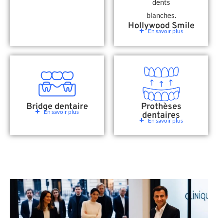
Hollywood Smile
En savoir plus
Bridge dentaire
Prothèses
En savoir plus
dentaires
En savoir plus