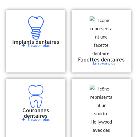
Implants dentaires
En savoir plus
Facettes dentaires
En savoir plus
Couronnes
dentaires
En savoir plus