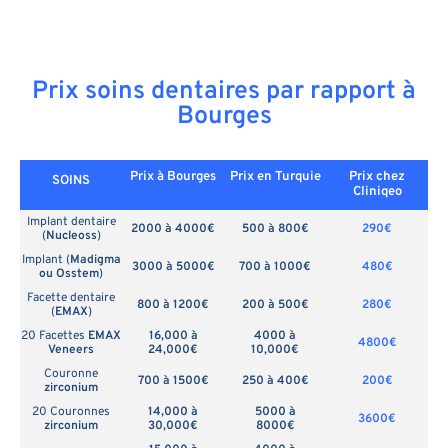
Prix soins dentaires par rapport à
Bourges
Prix à Bourges
Prix en
Turquie
Prix chez
SOINS
Cliniqeo
Implant dentaire
2000 à 4000€
500 à 800€
290€
(
Nucleoss
)
Implant (
Madigma
3000 à 5000€
700 à 1000€
480€
ou Osstem
)
Facette dentaire
800 à 1200€
200 à 500€
280€
(
EMAX
)
20 Facettes
EMAX
16,000 à
4000 à
4800€
Veneers
24,000€
10,000€
Couronne
700 à 1500€
250 à 400€
200€
zirconium
20 Couronnes
14,000 à
5000 à
3600€
zirconium
30,000€
8000€