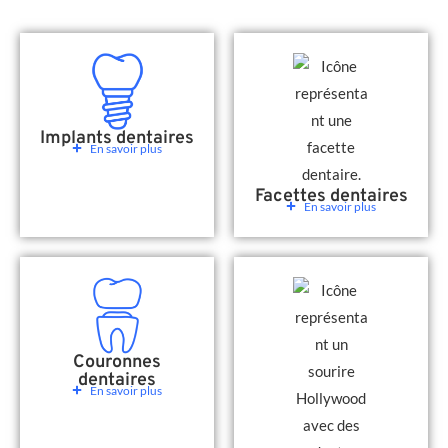
Implants dentaires
En savoir plus
Facettes dentaires
En savoir plus
Couronnes
dentaires
En savoir plus