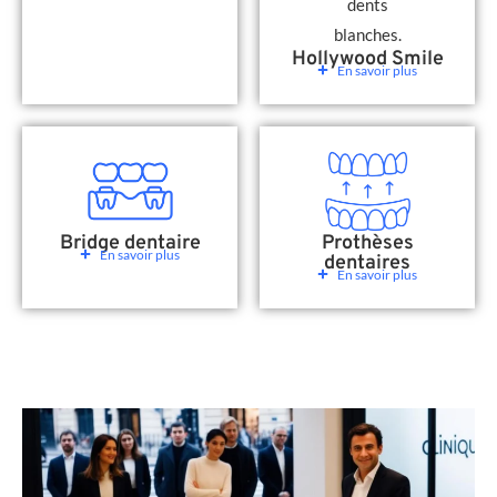
Hollywood Smile
En savoir plus
Bridge dentaire
Prothèses
En savoir plus
dentaires
En savoir plus