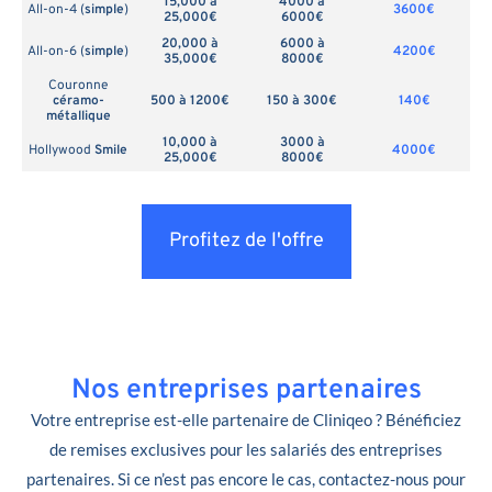
15,000 à
4000 à
All-on-4 (
simple
)
3600€
25,000€
6000€
20,000 à
6000 à
All-on-6 (
simple
)
4200€
35,000€
8000€
Couronne
céramo-
500 à 1200€
150 à 300€
140€
métallique
10,000 à
3000 à
Hollywood
Smile
4000€
25,000€
8000€
Profitez de l'offre
Nos entreprises partenaires
Votre entreprise est-elle partenaire de Cliniqeo ? Bénéficiez
de remises exclusives pour les salariés des entreprises
partenaires. Si ce n’est pas encore le cas, contactez-nous pour