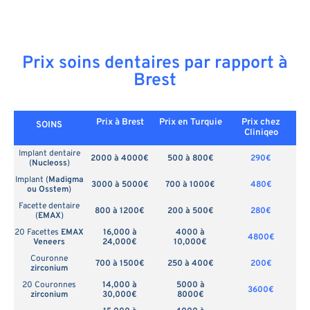
Prix soins dentaires par rapport à
Brest
Prix à Brest
Prix en
Turquie
Prix chez
SOINS
Cliniqeo
Implant dentaire
2000 à 4000€
500 à 800€
290€
(
Nucleoss
)
Implant (
Madigma
3000 à 5000€
700 à 1000€
480€
ou Osstem
)
Facette dentaire
800 à 1200€
200 à 500€
280€
(
EMAX
)
20 Facettes
EMAX
16,000 à
4000 à
4800€
Veneers
24,000€
10,000€
Couronne
700 à 1500€
250 à 400€
200€
zirconium
20 Couronnes
14,000 à
5000 à
3600€
zirconium
30,000€
8000€