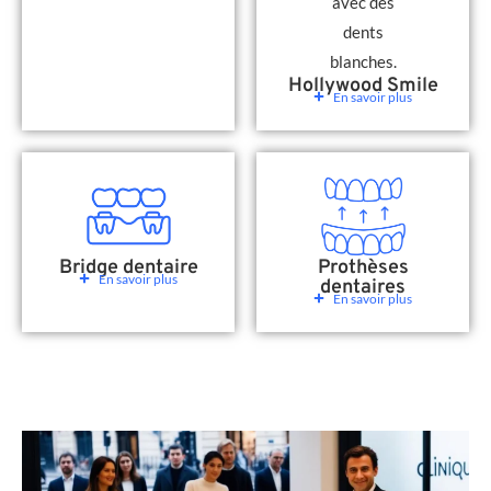
Hollywood Smile
En savoir plus
Bridge dentaire
Prothèses
En savoir plus
dentaires
En savoir plus