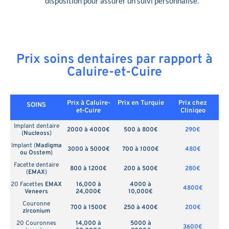
disposition pour assurer un suivi personnalisé.
Prix soins dentaires par rapport à
Caluire-et-Cuire
Prix à Caluire-
Prix en
Turquie
Prix chez
SOINS
et-Cuire
Cliniqeo
Implant dentaire
2000 à 4000€
500 à 800€
290€
(
Nucleoss
)
Implant (
Madigma
3000 à 5000€
700 à 1000€
480€
ou Osstem
)
Facette dentaire
800 à 1200€
200 à 500€
280€
(
EMAX
)
20 Facettes
EMAX
16,000 à
4000 à
4800€
Veneers
24,000€
10,000€
Couronne
700 à 1500€
250 à 400€
200€
zirconium
20 Couronnes
14,000 à
5000 à
3600€