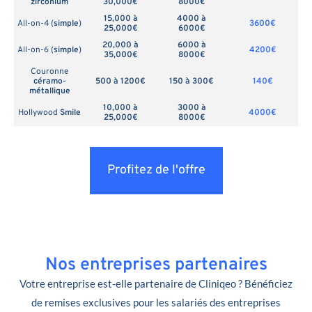
zirconium
30,000€
8000€
15,000 à
4000 à
All-on-4 (
simple
)
3600€
25,000€
6000€
20,000 à
6000 à
All-on-6 (
simple
)
4200€
35,000€
8000€
Couronne
céramo-
500 à 1200€
150 à 300€
140€
métallique
10,000 à
3000 à
Hollywood
Smile
4000€
25,000€
8000€
Profitez de l'offre
Nos entreprises partenaires
Votre entreprise est-elle partenaire de Cliniqeo ? Bénéficiez
de remises exclusives pour les salariés des entreprises