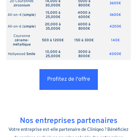
20 Couronnes
14,000 à
5000 à
3600€
zirconium
30,000€
8000€
15,000 à
4000 à
All-on-4 (
simple
)
3600€
25,000€
6000€
20,000 à
6000 à
All-on-6 (
simple
)
4200€
35,000€
8000€
Couronne
céramo-
500 à 1200€
150 à 300€
140€
métallique
10,000 à
3000 à
Hollywood
Smile
4000€
25,000€
8000€
Profitez de l'offre
Nos entreprises partenaires
Votre entreprise est-elle partenaire de Cliniqeo ? Bénéficiez