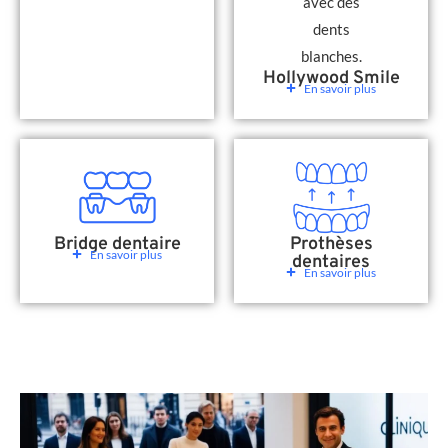
Hollywood Smile
En savoir plus
Bridge dentaire
Prothèses
En savoir plus
dentaires
En savoir plus