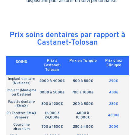
disposition pour assurer un suivi personnalisé.
Prix soins dentaires par rapport à
Castanet-Tolosan
Prix à
Prix en
Turquie
Prix chez
SOINS
Castanet-
Cliniqeo
Tolosan
Implant dentaire
2000 à 4000€
500 à 800€
290€
(
Nucleoss
)
Implant (
Madigma
3000 à 5000€
700 à 1000€
480€
ou Osstem
)
Facette dentaire
800 à 1200€
200 à 500€
280€
(
EMAX
)
20 Facettes
EMAX
16,000 à
4000 à
4800€
Veneers
24,000€
10,000€
Couronne
700 à 1500€
250 à 400€
200€
zirconium