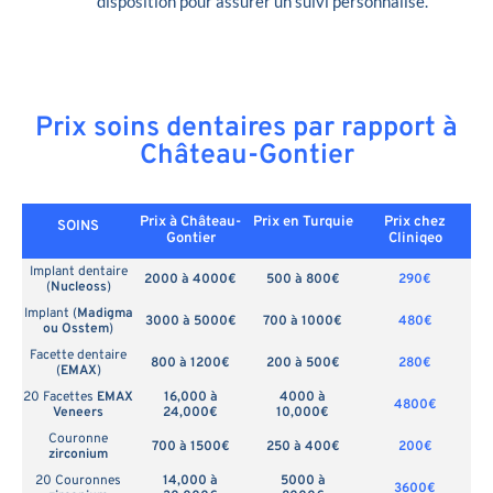
disposition pour assurer un suivi personnalisé.
Prix soins dentaires par rapport à
Château-Gontier
Prix à Château-
Prix en
Turquie
Prix chez
SOINS
Gontier
Cliniqeo
Implant dentaire
2000 à 4000€
500 à 800€
290€
(
Nucleoss
)
Implant (
Madigma
3000 à 5000€
700 à 1000€
480€
ou Osstem
)
Facette dentaire
800 à 1200€
200 à 500€
280€
(
EMAX
)
20 Facettes
EMAX
16,000 à
4000 à
4800€
Veneers
24,000€
10,000€
Couronne
700 à 1500€
250 à 400€
200€
zirconium
20 Couronnes
14,000 à
5000 à
3600€