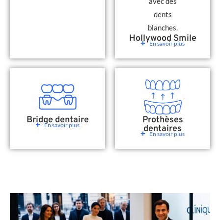
Hollywood Smile
En savoir plus
Bridge dentaire
Prothèses
En savoir plus
dentaires
En savoir plus