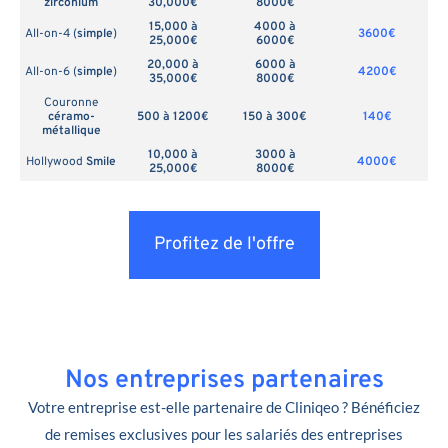
zirconium
30,000€
8000€
15,000 à
4000 à
All-on-4 (
simple
)
3600€
25,000€
6000€
20,000 à
6000 à
All-on-6 (
simple
)
4200€
35,000€
8000€
Couronne
céramo-
500 à 1200€
150 à 300€
140€
métallique
10,000 à
3000 à
Hollywood
Smile
4000€
25,000€
8000€
Profitez de l'offre
Nos entreprises partenaires
Votre entreprise est-elle partenaire de Cliniqeo ? Bénéficiez
de remises exclusives pour les salariés des entreprises