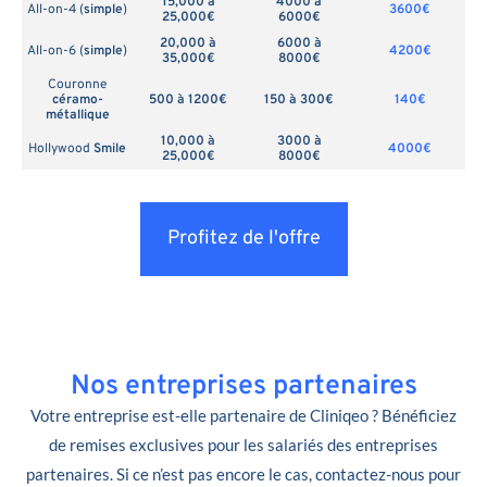
15,000 à
4000 à
All-on-4 (
simple
)
3600€
25,000€
6000€
20,000 à
6000 à
All-on-6 (
simple
)
4200€
35,000€
8000€
Couronne
céramo-
500 à 1200€
150 à 300€
140€
métallique
10,000 à
3000 à
Hollywood
Smile
4000€
25,000€
8000€
Profitez de l'offre
Nos entreprises partenaires
Votre entreprise est-elle partenaire de Cliniqeo ? Bénéficiez
de remises exclusives pour les salariés des entreprises
partenaires. Si ce n’est pas encore le cas, contactez-nous pour