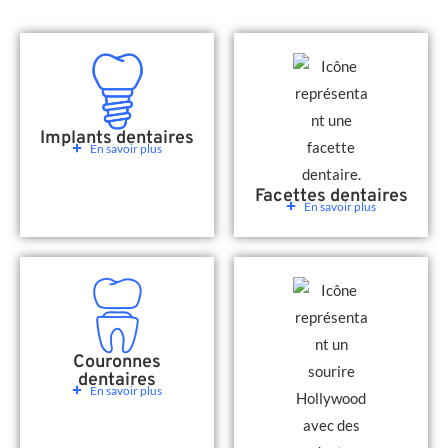
Implants dentaires
En savoir plus
Facettes dentaires
En savoir plus
Couronnes
dentaires
En savoir plus