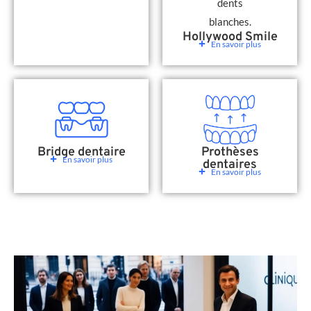
Hollywood Smile
En savoir plus
Bridge dentaire
Prothèses
En savoir plus
dentaires
En savoir plus