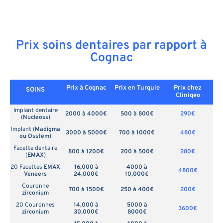
Prix soins dentaires par rapport à
Cognac
Prix à Cognac
Prix en
Turquie
Prix chez
SOINS
Cliniqeo
Implant dentaire
2000 à 4000€
500 à 800€
290€
(
Nucleoss
)
Implant (
Madigma
3000 à 5000€
700 à 1000€
480€
ou Osstem
)
Facette dentaire
800 à 1200€
200 à 500€
280€
(
EMAX
)
20 Facettes
EMAX
16,000 à
4000 à
4800€
Veneers
24,000€
10,000€
Couronne
700 à 1500€
250 à 400€
200€
zirconium
20 Couronnes
14,000 à
5000 à
3600€
zirconium
30,000€
8000€