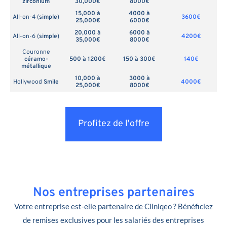
zirconium
30,000€
8000€
15,000 à
4000 à
All-on-4 (
simple
)
3600€
25,000€
6000€
20,000 à
6000 à
All-on-6 (
simple
)
4200€
35,000€
8000€
Couronne
céramo-
500 à 1200€
150 à 300€
140€
métallique
10,000 à
3000 à
Hollywood
Smile
4000€
25,000€
8000€
Profitez de l'offre
Nos entreprises partenaires
Votre entreprise est-elle partenaire de Cliniqeo ? Bénéficiez
de remises exclusives pour les salariés des entreprises