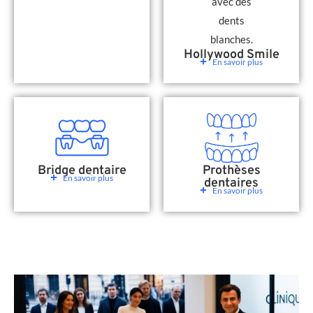
Hollywood Smile
En savoir plus
Bridge dentaire
Prothèses
En savoir plus
dentaires
En savoir plus