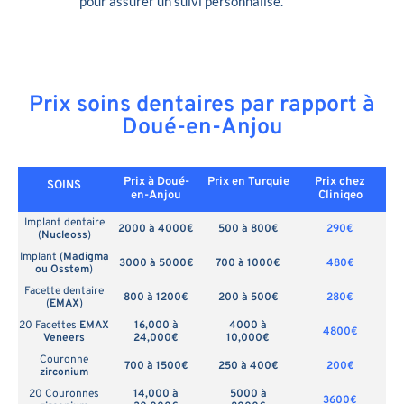
pour assurer un suivi personnalisé.
Prix soins dentaires par rapport à
Doué-en-Anjou
Prix à Doué-
Prix en
Turquie
Prix chez
SOINS
en-Anjou
Cliniqeo
Implant dentaire
2000 à 4000€
500 à 800€
290€
(
Nucleoss
)
Implant (
Madigma
3000 à 5000€
700 à 1000€
480€
ou Osstem
)
Facette dentaire
800 à 1200€
200 à 500€
280€
(
EMAX
)
20 Facettes
EMAX
16,000 à
4000 à
4800€
Veneers
24,000€
10,000€
Couronne
700 à 1500€
250 à 400€
200€
zirconium
20 Couronnes
14,000 à
5000 à
3600€