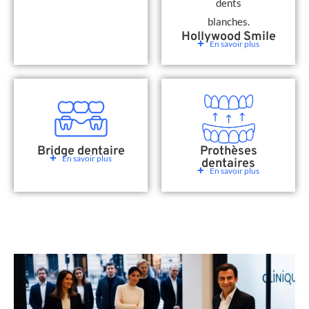
Hollywood Smile
En savoir plus
Bridge dentaire
Prothèses
En savoir plus
dentaires
En savoir plus