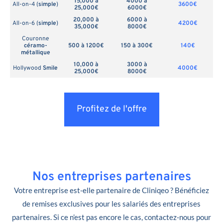
15,000 à
4000 à
All-on-4 (
simple
)
3600€
25,000€
6000€
20,000 à
6000 à
All-on-6 (
simple
)
4200€
35,000€
8000€
Couronne
céramo-
500 à 1200€
150 à 300€
140€
métallique
10,000 à
3000 à
Hollywood
Smile
4000€
25,000€
8000€
Profitez de l'offre
Nos entreprises partenaires
Votre entreprise est-elle partenaire de Cliniqeo ? Bénéficiez
de remises exclusives pour les salariés des entreprises
partenaires. Si ce n’est pas encore le cas, contactez-nous pour