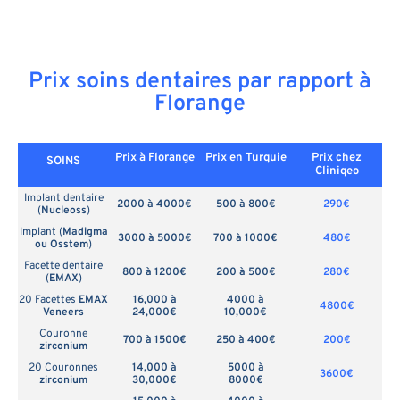
Prix soins dentaires par rapport à
Florange
Prix à Florange
Prix en
Turquie
Prix chez
SOINS
Cliniqeo
Implant dentaire
2000 à 4000€
500 à 800€
290€
(
Nucleoss
)
Implant (
Madigma
3000 à 5000€
700 à 1000€
480€
ou Osstem
)
Facette dentaire
800 à 1200€
200 à 500€
280€
(
EMAX
)
20 Facettes
EMAX
16,000 à
4000 à
4800€
Veneers
24,000€
10,000€
Couronne
700 à 1500€
250 à 400€
200€
zirconium
20 Couronnes
14,000 à
5000 à
3600€
zirconium
30,000€
8000€