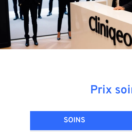
Prix so
SOINS