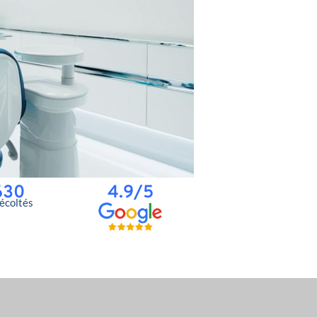
630
4.9/5
récoltés