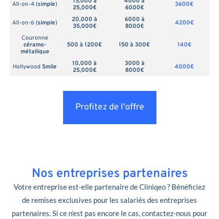
15,000 à
4000 à
All-on-4 (
simple
)
3600€
25,000€
6000€
20,000 à
6000 à
All-on-6 (
simple
)
4200€
35,000€
8000€
Couronne
céramo-
500 à 1200€
150 à 300€
140€
métallique
10,000 à
3000 à
Hollywood
Smile
4000€
25,000€
8000€
Profitez de l'offre
Nos entreprises partenaires
Votre entreprise est-elle partenaire de Cliniqeo ? Bénéficiez
de remises exclusives pour les salariés des entreprises
partenaires. Si ce n’est pas encore le cas, contactez-nous pour