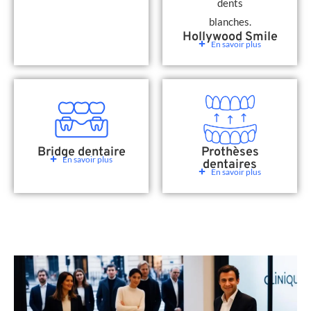
Hollywood Smile
En savoir plus
Bridge dentaire
Prothèses
En savoir plus
dentaires
En savoir plus