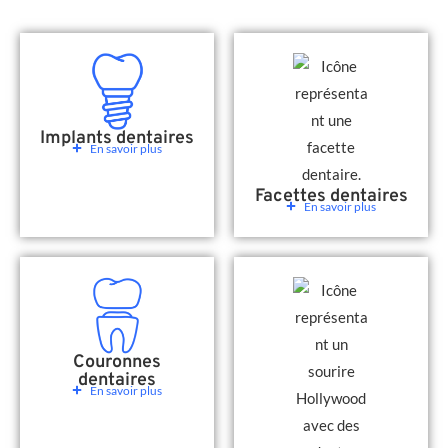
Implants dentaires
En savoir plus
Facettes dentaires
En savoir plus
Couronnes
dentaires
En savoir plus