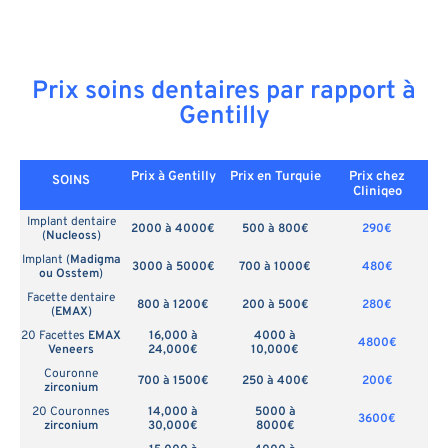
Prix soins dentaires par rapport à
Gentilly
Prix à Gentilly
Prix en
Turquie
Prix chez
SOINS
Cliniqeo
Implant dentaire
2000 à 4000€
500 à 800€
290€
(
Nucleoss
)
Implant (
Madigma
3000 à 5000€
700 à 1000€
480€
ou Osstem
)
Facette dentaire
800 à 1200€
200 à 500€
280€
(
EMAX
)
20 Facettes
EMAX
16,000 à
4000 à
4800€
Veneers
24,000€
10,000€
Couronne
700 à 1500€
250 à 400€
200€
zirconium
20 Couronnes
14,000 à
5000 à
3600€
zirconium
30,000€
8000€