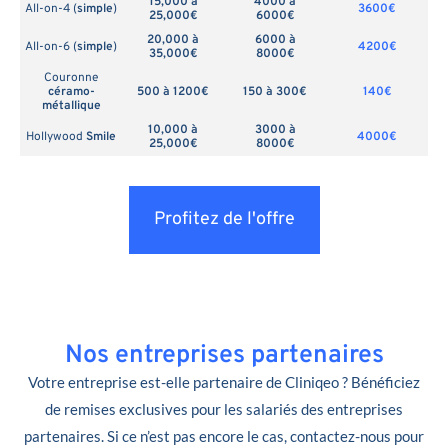
15,000 à
4000 à
All-on-4 (
simple
)
3600€
25,000€
6000€
20,000 à
6000 à
All-on-6 (
simple
)
4200€
35,000€
8000€
Couronne
céramo-
500 à 1200€
150 à 300€
140€
métallique
10,000 à
3000 à
Hollywood
Smile
4000€
25,000€
8000€
Profitez de l'offre
Nos entreprises partenaires
Votre entreprise est-elle partenaire de Cliniqeo ? Bénéficiez
de remises exclusives pour les salariés des entreprises
partenaires. Si ce n’est pas encore le cas, contactez-nous pour