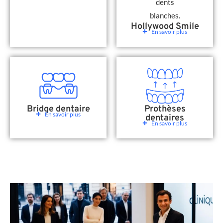
Hollywood Smile
En savoir plus
Bridge dentaire
Prothèses
En savoir plus
dentaires
En savoir plus