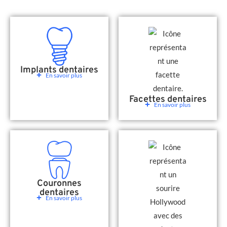
Implants dentaires
En savoir plus
Facettes dentaires
En savoir plus
Couronnes
dentaires
En savoir plus