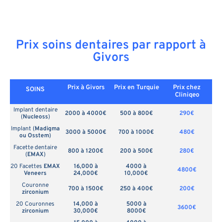
Prix soins dentaires par rapport à
Givors
Prix à Givors
Prix en
Turquie
Prix chez
SOINS
Cliniqeo
Implant dentaire
2000 à 4000€
500 à 800€
290€
(
Nucleoss
)
Implant (
Madigma
3000 à 5000€
700 à 1000€
480€
ou Osstem
)
Facette dentaire
800 à 1200€
200 à 500€
280€
(
EMAX
)
20 Facettes
EMAX
16,000 à
4000 à
4800€
Veneers
24,000€
10,000€
Couronne
700 à 1500€
250 à 400€
200€
zirconium
20 Couronnes
14,000 à
5000 à
3600€
zirconium
30,000€
8000€