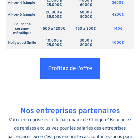
15,000 à
4000 à
All-on-4 (
simple
)
3600€
25,000€
6000€
20,000 à
6000 à
All-on-6 (
simple
)
4200€
35,000€
8000€
Couronne
céramo-
500 à 1200€
150 à 300€
140€
métallique
10,000 à
3000 à
Hollywood
Smile
4000€
25,000€
8000€
Profitez de l'offre
Nos entreprises partenaires
Votre entreprise est-elle partenaire de Cliniqeo ? Bénéficiez
de remises exclusives pour les salariés des entreprises
partenaires. Si ce n’est pas encore le cas, contactez-nous pour