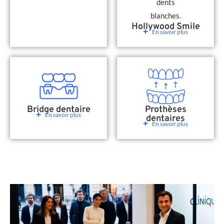
Hollywood Smile
En savoir plus
Bridge dentaire
Prothèses
En savoir plus
dentaires
En savoir plus