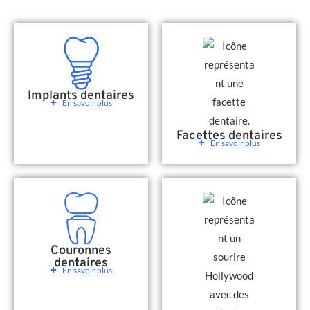
Implants dentaires
En savoir plus
Facettes dentaires
En savoir plus
Couronnes
dentaires
En savoir plus