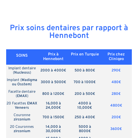
Prix soins dentaires par rapport à
Hennebont
Prix à
Prix en
Turquie
Prix chez
SOINS
Hennebont
Cliniqeo
Implant dentaire
2000 à 4000€
500 à 800€
290€
(
Nucleoss
)
Implant (
Madigma
3000 à 5000€
700 à 1000€
480€
ou Osstem
)
Facette dentaire
800 à 1200€
200 à 500€
280€
(
EMAX
)
20 Facettes
EMAX
16,000 à
4000 à
4800€
Veneers
24,000€
10,000€
Couronne
700 à 1500€
250 à 400€
200€
zirconium
20 Couronnes
14,000 à
5000 à
3600€
zirconium
30,000€
8000€