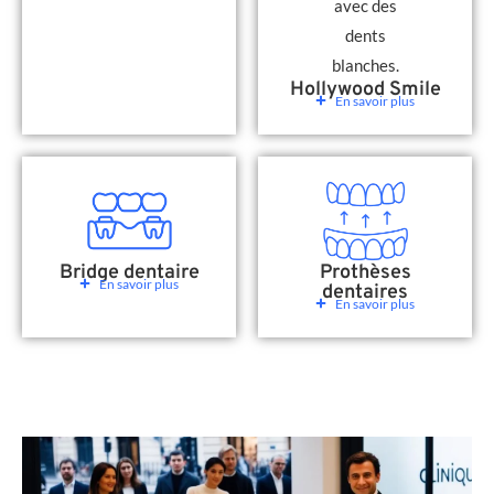
Hollywood Smile
En savoir plus
Bridge dentaire
Prothèses
En savoir plus
dentaires
En savoir plus