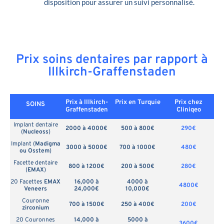
disposition pour assurer un suivi personnalisé.
Prix soins dentaires par rapport à
Illkirch-Graffenstaden
Prix à Illkirch-
Prix en
Turquie
Prix chez
SOINS
Graffenstaden
Cliniqeo
Implant dentaire
2000 à 4000€
500 à 800€
290€
(
Nucleoss
)
Implant (
Madigma
3000 à 5000€
700 à 1000€
480€
ou Osstem
)
Facette dentaire
800 à 1200€
200 à 500€
280€
(
EMAX
)
20 Facettes
EMAX
16,000 à
4000 à
4800€
Veneers
24,000€
10,000€
Couronne
700 à 1500€
250 à 400€
200€
zirconium
20 Couronnes
14,000 à
5000 à
3600€