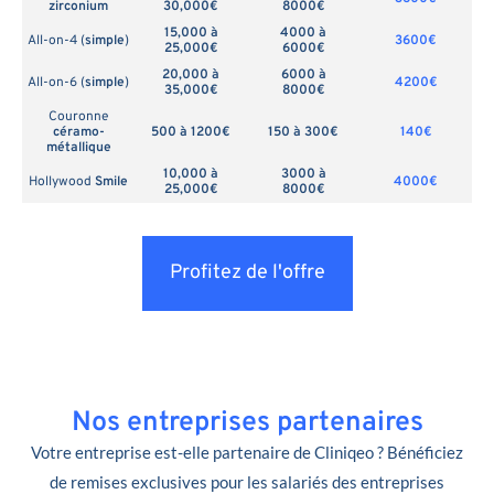
zirconium
30,000€
8000€
15,000 à
4000 à
All-on-4 (
simple
)
3600€
25,000€
6000€
20,000 à
6000 à
All-on-6 (
simple
)
4200€
35,000€
8000€
Couronne
céramo-
500 à 1200€
150 à 300€
140€
métallique
10,000 à
3000 à
Hollywood
Smile
4000€
25,000€
8000€
Profitez de l'offre
Nos entreprises partenaires
Votre entreprise est-elle partenaire de Cliniqeo ? Bénéficiez
de remises exclusives pour les salariés des entreprises