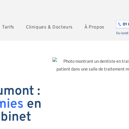
Tarifs
Cliniques & Docteurs
À Propos
umont :
mies
en
abinet