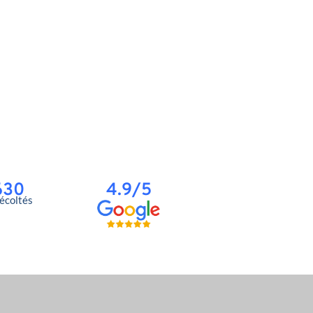
630
4.9/5
récoltés