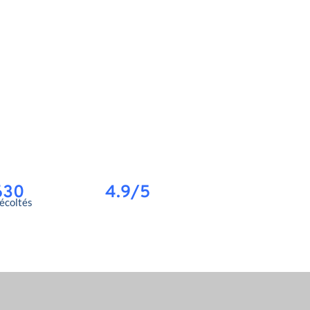
630
4.9/5
récoltés