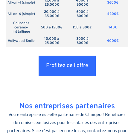
15,000 à
4000 à
All-on-4 (
simple
)
3600€
25,000€
6000€
20,000 à
6000 à
All-on-6 (
simple
)
4200€
35,000€
8000€
Couronne
céramo-
500 à 1200€
150 à 300€
140€
métallique
10,000 à
3000 à
Hollywood
Smile
4000€
25,000€
8000€
Profitez de l'offre
Nos entreprises partenaires
Votre entreprise est-elle partenaire de Cliniqeo ? Bénéficiez
de remises exclusives pour les salariés des entreprises
partenaires. Si ce n’est pas encore le cas, contactez-nous pour