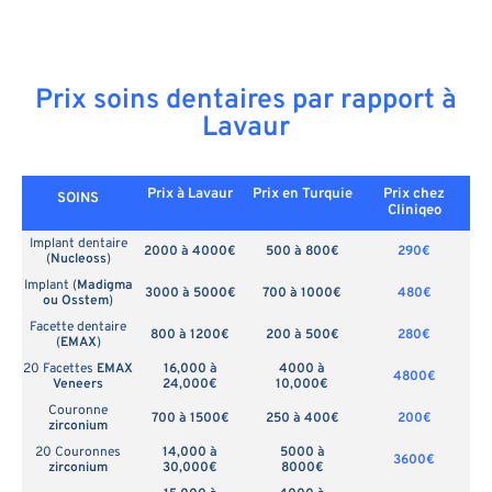
Prix soins dentaires par rapport à
Lavaur
Prix à Lavaur
Prix en
Turquie
Prix chez
SOINS
Cliniqeo
Implant dentaire
2000 à 4000€
500 à 800€
290€
(
Nucleoss
)
Implant (
Madigma
3000 à 5000€
700 à 1000€
480€
ou Osstem
)
Facette dentaire
800 à 1200€
200 à 500€
280€
(
EMAX
)
20 Facettes
EMAX
16,000 à
4000 à
4800€
Veneers
24,000€
10,000€
Couronne
700 à 1500€
250 à 400€
200€
zirconium
20 Couronnes
14,000 à
5000 à
3600€
zirconium
30,000€
8000€