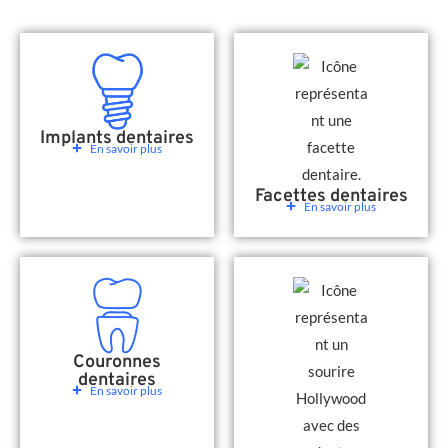
Implants dentaires
En savoir plus
Facettes dentaires
En savoir plus
Couronnes
dentaires
En savoir plus