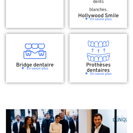
Hollywood Smile
En savoir plus
Bridge dentaire
Prothèses
En savoir plus
dentaires
En savoir plus