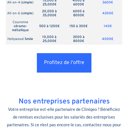
15,000 à
4000 à
All-on-4 (
simple
)
3600€
25,000€
6000€
20,000 à
6000 à
All-on-6 (
simple
)
4200€
35,000€
8000€
Couronne
céramo-
500 à 1200€
150 à 300€
140€
métallique
10,000 à
3000 à
Hollywood
Smile
4000€
25,000€
8000€
Profitez de l'offre
Nos entreprises partenaires
Votre entreprise est-elle partenaire de Cliniqeo ? Bénéficiez
de remises exclusives pour les salariés des entreprises
partenaires. Si ce n’est pas encore le cas, contactez-nous pour