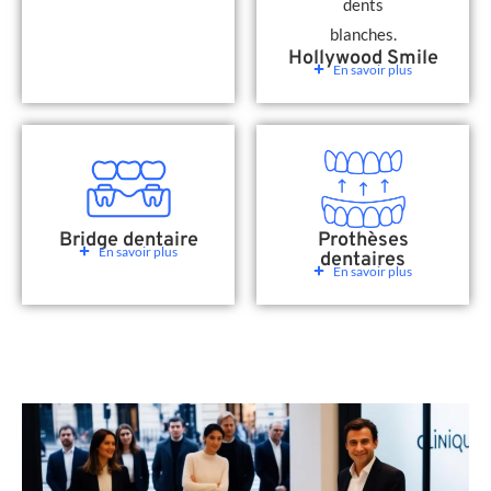
Hollywood Smile
En savoir plus
Bridge dentaire
Prothèses
En savoir plus
dentaires
En savoir plus