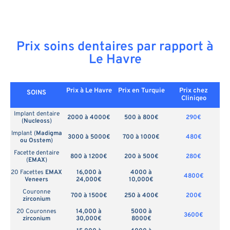
Prix soins dentaires par rapport à
Le Havre
Prix à Le Havre
Prix en
Turquie
Prix chez
SOINS
Cliniqeo
Implant dentaire
2000 à 4000€
500 à 800€
290€
(
Nucleoss
)
Implant (
Madigma
3000 à 5000€
700 à 1000€
480€
ou Osstem
)
Facette dentaire
800 à 1200€
200 à 500€
280€
(
EMAX
)
20 Facettes
EMAX
16,000 à
4000 à
4800€
Veneers
24,000€
10,000€
Couronne
700 à 1500€
250 à 400€
200€
zirconium
20 Couronnes
14,000 à
5000 à
3600€
zirconium
30,000€
8000€