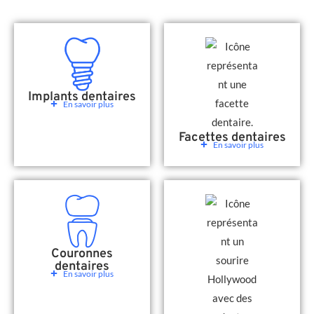
Implants dentaires
En savoir plus
Facettes dentaires
En savoir plus
Couronnes
dentaires
En savoir plus