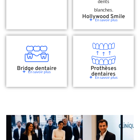
Hollywood Smile
En savoir plus
Bridge dentaire
Prothèses
En savoir plus
dentaires
En savoir plus