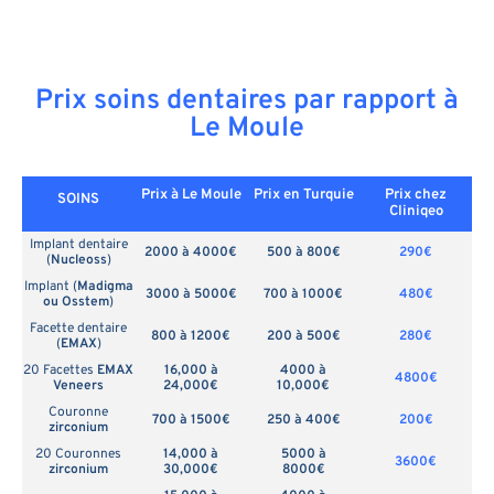
Prix soins dentaires par rapport à
Le Moule
Prix à Le Moule
Prix en
Turquie
Prix chez
SOINS
Cliniqeo
Implant dentaire
2000 à 4000€
500 à 800€
290€
(
Nucleoss
)
Implant (
Madigma
3000 à 5000€
700 à 1000€
480€
ou Osstem
)
Facette dentaire
800 à 1200€
200 à 500€
280€
(
EMAX
)
20 Facettes
EMAX
16,000 à
4000 à
4800€
Veneers
24,000€
10,000€
Couronne
700 à 1500€
250 à 400€
200€
zirconium
20 Couronnes
14,000 à
5000 à
3600€
zirconium
30,000€
8000€