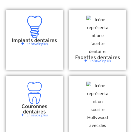
Implants dentaires
En savoir plus
Facettes dentaires
En savoir plus
Couronnes
dentaires
En savoir plus