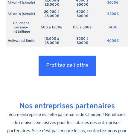
15,000 à
4000 à
All-on-4 (
simple
)
3600€
25,000€
6000€
20,000 à
6000 à
All-on-6 (
simple
)
4200€
35,000€
8000€
Couronne
céramo-
500 à 1200€
150 à 300€
140€
métallique
10,000 à
3000 à
Hollywood
Smile
4000€
25,000€
8000€
Profitez de l'offre
Nos entreprises partenaires
Votre entreprise est-elle partenaire de Cliniqeo ? Bénéficiez
de remises exclusives pour les salariés des entreprises
partenaires. Si ce n’est pas encore le cas, contactez-nous pour