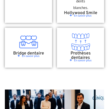
Hollywood Smile
En savoir plus
Bridge dentaire
Prothèses
En savoir plus
dentaires
En savoir plus