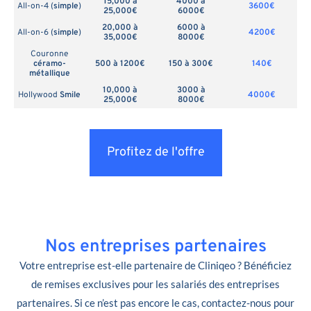
15,000 à
4000 à
All-on-4 (
simple
)
3600€
25,000€
6000€
20,000 à
6000 à
All-on-6 (
simple
)
4200€
35,000€
8000€
Couronne
céramo-
500 à 1200€
150 à 300€
140€
métallique
10,000 à
3000 à
Hollywood
Smile
4000€
25,000€
8000€
Profitez de l'offre
Nos entreprises partenaires
Votre entreprise est-elle partenaire de Cliniqeo ? Bénéficiez
de remises exclusives pour les salariés des entreprises
partenaires. Si ce n’est pas encore le cas, contactez-nous pour