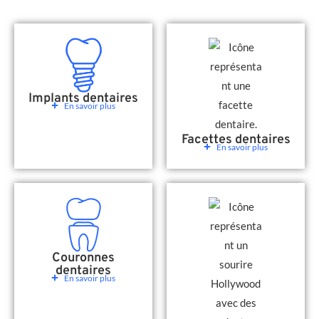
Implants dentaires
En savoir plus
Facettes dentaires
En savoir plus
Couronnes
dentaires
En savoir plus