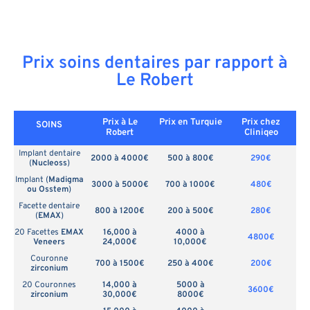
Prix soins dentaires par rapport à
Le Robert
Prix à Le
Prix en
Turquie
Prix chez
SOINS
Robert
Cliniqeo
Implant dentaire
2000 à 4000€
500 à 800€
290€
(
Nucleoss
)
Implant (
Madigma
3000 à 5000€
700 à 1000€
480€
ou Osstem
)
Facette dentaire
800 à 1200€
200 à 500€
280€
(
EMAX
)
20 Facettes
EMAX
16,000 à
4000 à
4800€
Veneers
24,000€
10,000€
Couronne
700 à 1500€
250 à 400€
200€
zirconium
20 Couronnes
14,000 à
5000 à
3600€
zirconium
30,000€
8000€