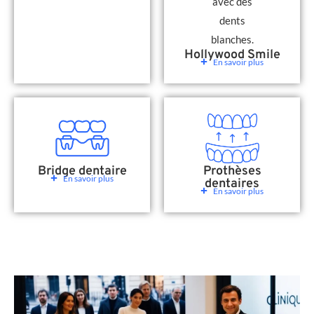
Hollywood Smile
En savoir plus
Bridge dentaire
Prothèses
En savoir plus
dentaires
En savoir plus