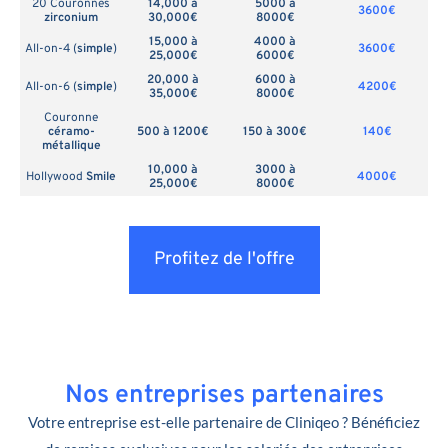
20 Couronnes
14,000 à
5000 à
3600€
zirconium
30,000€
8000€
15,000 à
4000 à
All-on-4 (
simple
)
3600€
25,000€
6000€
20,000 à
6000 à
All-on-6 (
simple
)
4200€
35,000€
8000€
Couronne
céramo-
500 à 1200€
150 à 300€
140€
métallique
10,000 à
3000 à
Hollywood
Smile
4000€
25,000€
8000€
Profitez de l'offre
Nos entreprises partenaires
Votre entreprise est-elle partenaire de Cliniqeo ? Bénéficiez