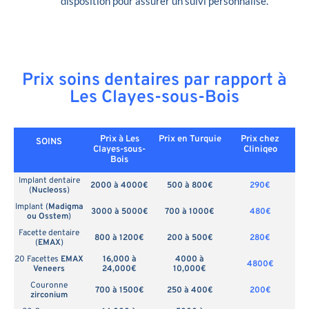
disposition pour assurer un suivi personnalisé.
Prix soins dentaires par rapport à
Les Clayes-sous-Bois
Prix à Les
Prix en
Turquie
Prix chez
SOINS
Clayes-sous-
Cliniqeo
Bois
Implant dentaire
2000 à 4000€
500 à 800€
290€
(
Nucleoss
)
Implant (
Madigma
3000 à 5000€
700 à 1000€
480€
ou Osstem
)
Facette dentaire
800 à 1200€
200 à 500€
280€
(
EMAX
)
20 Facettes
EMAX
16,000 à
4000 à
4800€
Veneers
24,000€
10,000€
Couronne
700 à 1500€
250 à 400€
200€
zirconium