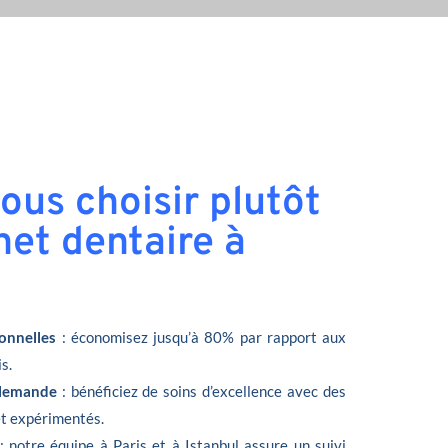
ous choisir plutôt
net dentaire à
onnelles
: économisez jusqu’à 80% par rapport aux
s.
llemande
: bénéficiez de soins d’excellence avec des
et expérimentés.
: notre équipe à Paris et à Istanbul assure un suivi