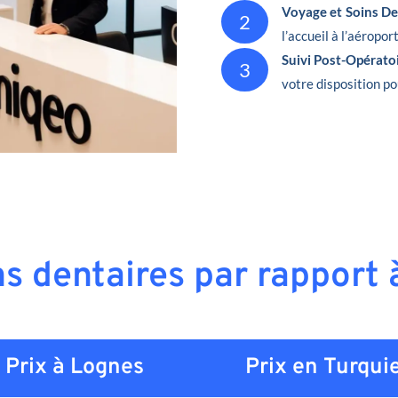
Voyage et Soins De
2
l’accueil à l’aéropor
Suivi Post-Opérato
3
votre disposition po
ns dentaires par rapport
Prix à Lognes
Prix en
Turqui