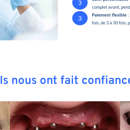
3
complet avant, penda
Paiement flexible
:
3
fois, de 3 à 30 fois,
Ils nous ont fait confianc