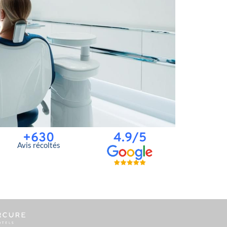
+630
4.9/5
Avis récoltés