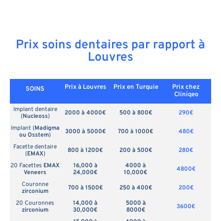
Prix soins dentaires par rapport à
Louvres
Prix à Louvres
Prix en
Turquie
Prix chez
SOINS
Cliniqeo
Implant dentaire
2000 à 4000€
500 à 800€
290€
(
Nucleoss
)
Implant (
Madigma
3000 à 5000€
700 à 1000€
480€
ou Osstem
)
Facette dentaire
800 à 1200€
200 à 500€
280€
(
EMAX
)
20 Facettes
EMAX
16,000 à
4000 à
4800€
Veneers
24,000€
10,000€
Couronne
700 à 1500€
250 à 400€
200€
zirconium
20 Couronnes
14,000 à
5000 à
3600€
zirconium
30,000€
8000€