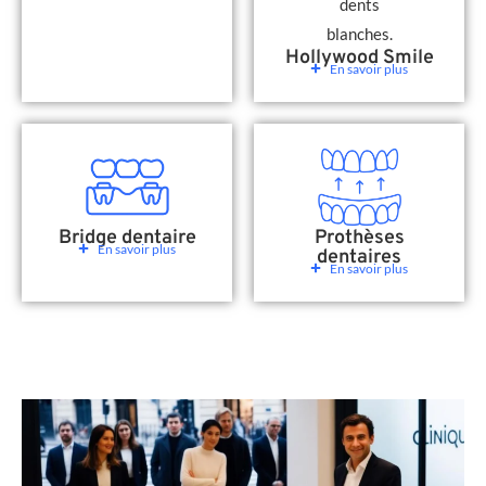
Hollywood Smile
En savoir plus
Bridge dentaire
Prothèses
En savoir plus
dentaires
En savoir plus