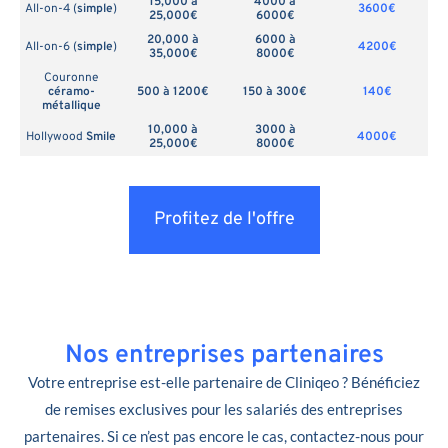
15,000 à
4000 à
All-on-4 (
simple
)
3600€
25,000€
6000€
20,000 à
6000 à
All-on-6 (
simple
)
4200€
35,000€
8000€
Couronne
céramo-
500 à 1200€
150 à 300€
140€
métallique
10,000 à
3000 à
Hollywood
Smile
4000€
25,000€
8000€
Profitez de l'offre
Nos entreprises partenaires
Votre entreprise est-elle partenaire de Cliniqeo ? Bénéficiez
de remises exclusives pour les salariés des entreprises
partenaires. Si ce n’est pas encore le cas, contactez-nous pour