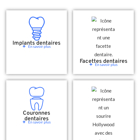
Implants dentaires
En savoir plus
Facettes dentaires
En savoir plus
Couronnes
dentaires
En savoir plus