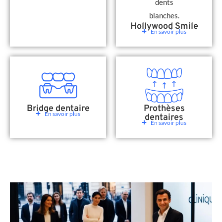
Hollywood Smile
En savoir plus
Bridge dentaire
Prothèses
En savoir plus
dentaires
En savoir plus