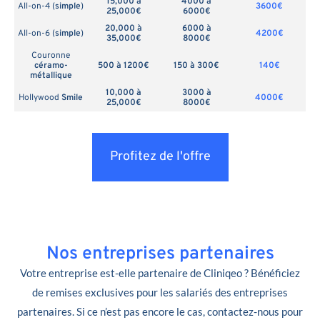
15,000 à
4000 à
All-on-4 (
simple
)
3600€
25,000€
6000€
20,000 à
6000 à
All-on-6 (
simple
)
4200€
35,000€
8000€
Couronne
céramo-
500 à 1200€
150 à 300€
140€
métallique
10,000 à
3000 à
Hollywood
Smile
4000€
25,000€
8000€
Profitez de l'offre
Nos entreprises partenaires
Votre entreprise est-elle partenaire de Cliniqeo ? Bénéficiez
de remises exclusives pour les salariés des entreprises
partenaires. Si ce n’est pas encore le cas, contactez-nous pour