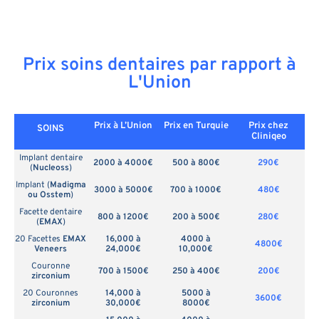
Prix soins dentaires par rapport à
L'Union
Prix à L’Union
Prix en
Turquie
Prix chez
SOINS
Cliniqeo
Implant dentaire
2000 à 4000€
500 à 800€
290€
(
Nucleoss
)
Implant (
Madigma
3000 à 5000€
700 à 1000€
480€
ou Osstem
)
Facette dentaire
800 à 1200€
200 à 500€
280€
(
EMAX
)
20 Facettes
EMAX
16,000 à
4000 à
4800€
Veneers
24,000€
10,000€
Couronne
700 à 1500€
250 à 400€
200€
zirconium
20 Couronnes
14,000 à
5000 à
3600€
zirconium
30,000€
8000€