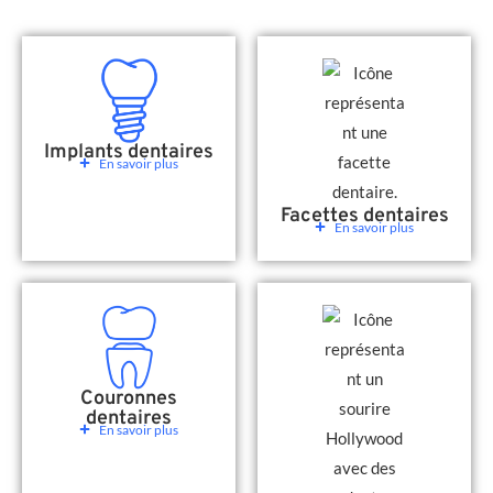
Implants dentaires
En savoir plus
Facettes dentaires
En savoir plus
Couronnes
dentaires
En savoir plus