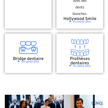
Hollywood Smile
En savoir plus
Bridge dentaire
Prothèses
En savoir plus
dentaires
En savoir plus