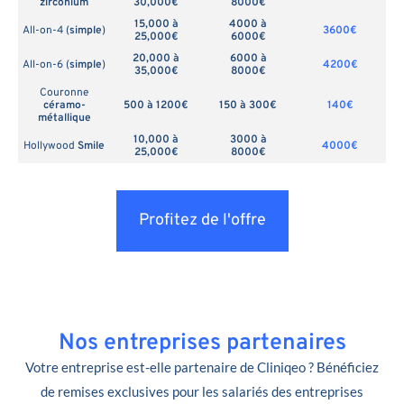
zirconium
30,000€
8000€
15,000 à
4000 à
All-on-4 (
simple
)
3600€
25,000€
6000€
20,000 à
6000 à
All-on-6 (
simple
)
4200€
35,000€
8000€
Couronne
céramo-
500 à 1200€
150 à 300€
140€
métallique
10,000 à
3000 à
Hollywood
Smile
4000€
25,000€
8000€
Profitez de l'offre
Nos entreprises partenaires
Votre entreprise est-elle partenaire de Cliniqeo ? Bénéficiez
de remises exclusives pour les salariés des entreprises