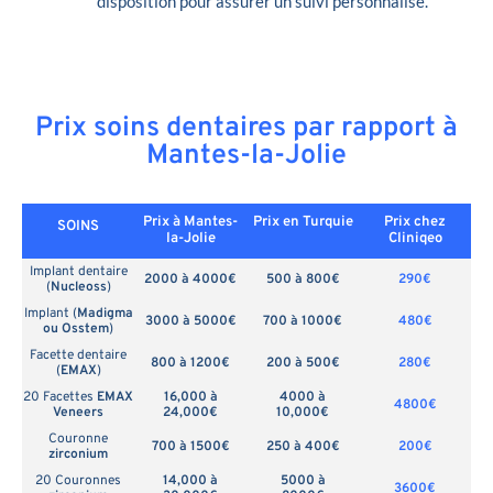
disposition pour assurer un suivi personnalisé.
Prix soins dentaires par rapport à
Mantes-la-Jolie
Prix à Mantes-
Prix en
Turquie
Prix chez
SOINS
la-Jolie
Cliniqeo
Implant dentaire
2000 à 4000€
500 à 800€
290€
(
Nucleoss
)
Implant (
Madigma
3000 à 5000€
700 à 1000€
480€
ou Osstem
)
Facette dentaire
800 à 1200€
200 à 500€
280€
(
EMAX
)
20 Facettes
EMAX
16,000 à
4000 à
4800€
Veneers
24,000€
10,000€
Couronne
700 à 1500€
250 à 400€
200€
zirconium
20 Couronnes
14,000 à
5000 à
3600€