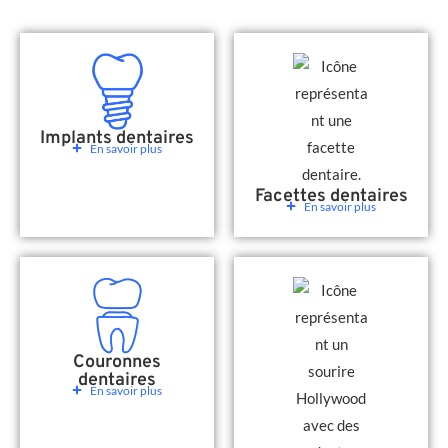
Implants dentaires
En savoir plus
Facettes dentaires
En savoir plus
Couronnes
dentaires
En savoir plus