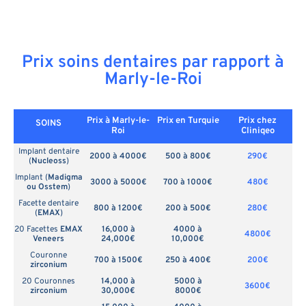
Prix soins dentaires par rapport à
Marly-le-Roi
Prix à Marly-le-
Prix en
Turquie
Prix chez
SOINS
Roi
Cliniqeo
Implant dentaire
2000 à 4000€
500 à 800€
290€
(
Nucleoss
)
Implant (
Madigma
3000 à 5000€
700 à 1000€
480€
ou Osstem
)
Facette dentaire
800 à 1200€
200 à 500€
280€
(
EMAX
)
20 Facettes
EMAX
16,000 à
4000 à
4800€
Veneers
24,000€
10,000€
Couronne
700 à 1500€
250 à 400€
200€
zirconium
20 Couronnes
14,000 à
5000 à
3600€
zirconium
30,000€
8000€