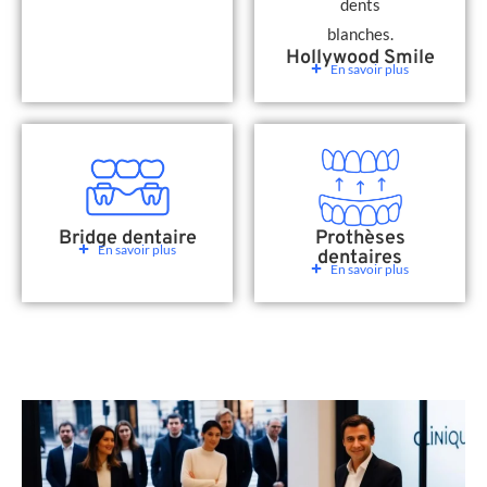
Hollywood Smile
En savoir plus
Bridge dentaire
Prothèses
En savoir plus
dentaires
En savoir plus