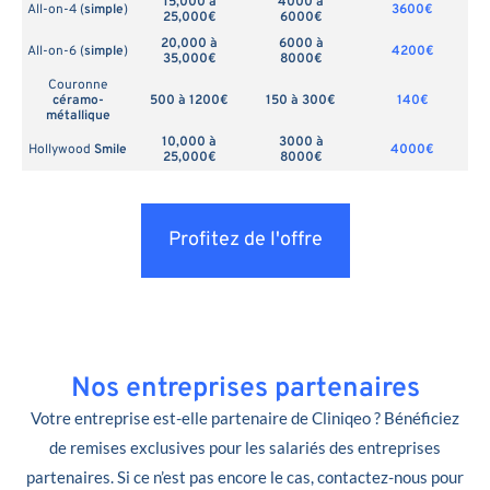
15,000 à
4000 à
All-on-4 (
simple
)
3600€
25,000€
6000€
20,000 à
6000 à
All-on-6 (
simple
)
4200€
35,000€
8000€
Couronne
céramo-
500 à 1200€
150 à 300€
140€
métallique
10,000 à
3000 à
Hollywood
Smile
4000€
25,000€
8000€
Profitez de l'offre
Nos entreprises partenaires
Votre entreprise est-elle partenaire de Cliniqeo ? Bénéficiez
de remises exclusives pour les salariés des entreprises
partenaires. Si ce n’est pas encore le cas, contactez-nous pour