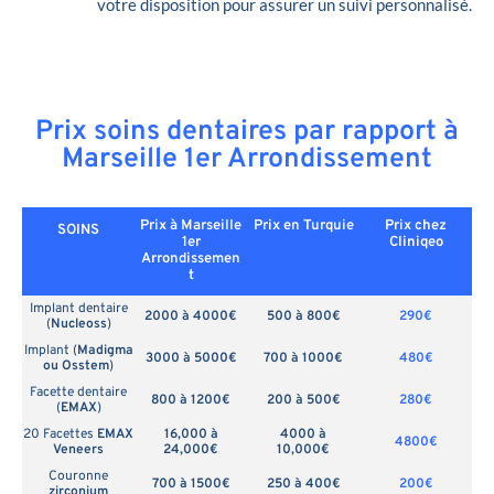
votre disposition pour assurer un suivi personnalisé.
Prix soins dentaires par rapport à
Marseille 1er Arrondissement
Prix à Marseille
Prix en
Turquie
Prix chez
SOINS
1er
Cliniqeo
Arrondissemen
t
Implant dentaire
2000 à 4000€
500 à 800€
290€
(
Nucleoss
)
Implant (
Madigma
3000 à 5000€
700 à 1000€
480€
ou Osstem
)
Facette dentaire
800 à 1200€
200 à 500€
280€
(
EMAX
)
20 Facettes
EMAX
16,000 à
4000 à
4800€
Veneers
24,000€
10,000€
Couronne
700 à 1500€
250 à 400€
200€
zirconium