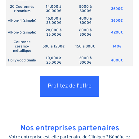
20 Couronnes
14,000 à
5000 à
3600€
zirconium
30,000€
8000€
15,000 à
4000 à
All-on-4 (
simple
)
3600€
25,000€
6000€
20,000 à
6000 à
All-on-6 (
simple
)
4200€
35,000€
8000€
Couronne
céramo-
500 à 1200€
150 à 300€
140€
métallique
10,000 à
3000 à
Hollywood
Smile
4000€
25,000€
8000€
Profitez de l'offre
Nos entreprises partenaires
Votre entreprise est-elle partenaire de Cliniqeo ? Bénéficiez