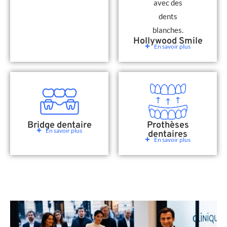
Hollywood Smile
En savoir plus
Bridge dentaire
Prothèses
En savoir plus
dentaires
En savoir plus