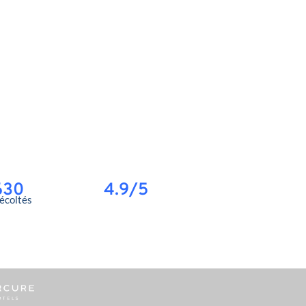
630
4.9/5
récoltés