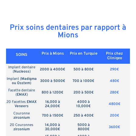
Prix soins dentaires par rapport à
Mions
Prix à Mions
Prix en
Turquie
Prix chez
SOINS
Cliniqeo
Implant dentaire
2000 à 4000€
500 à 800€
290€
(
Nucleoss
)
Implant (
Madigma
3000 à 5000€
700 à 1000€
480€
ou Osstem
)
Facette dentaire
800 à 1200€
200 à 500€
280€
(
EMAX
)
20 Facettes
EMAX
16,000 à
4000 à
4800€
Veneers
24,000€
10,000€
Couronne
700 à 1500€
250 à 400€
200€
zirconium
20 Couronnes
14,000 à
5000 à
3600€
zirconium
30,000€
8000€