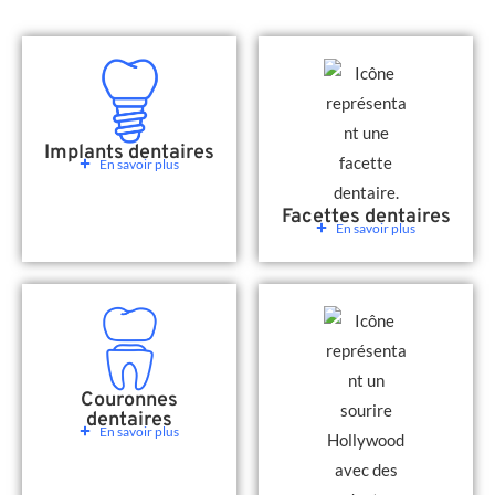
Implants dentaires
En savoir plus
Facettes dentaires
En savoir plus
Couronnes
dentaires
En savoir plus