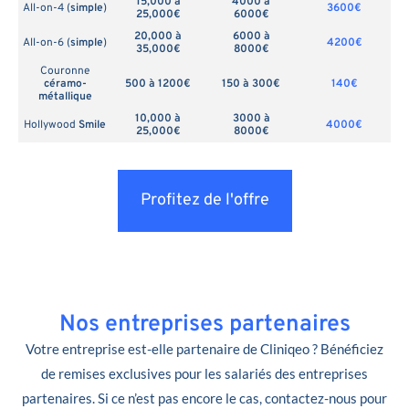
15,000 à
4000 à
All-on-4 (
simple
)
3600€
25,000€
6000€
20,000 à
6000 à
All-on-6 (
simple
)
4200€
35,000€
8000€
Couronne
céramo-
500 à 1200€
150 à 300€
140€
métallique
10,000 à
3000 à
Hollywood
Smile
4000€
25,000€
8000€
Profitez de l'offre
Nos entreprises partenaires
Votre entreprise est-elle partenaire de Cliniqeo ? Bénéficiez
de remises exclusives pour les salariés des entreprises
partenaires. Si ce n’est pas encore le cas, contactez-nous pour