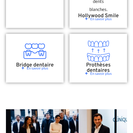
Hollywood Smile
En savoir plus
Bridge dentaire
Prothèses
En savoir plus
dentaires
En savoir plus