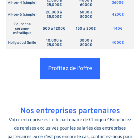
15,000 à
4000 à
All-on-4 (
simple
)
3600€
25,000€
6000€
20,000 à
6000 à
All-on-6 (
simple
)
4200€
35,000€
8000€
Couronne
céramo-
500 à 1200€
150 à 300€
140€
métallique
10,000 à
3000 à
Hollywood
Smile
4000€
25,000€
8000€
Profitez de l'offre
Nos entreprises partenaires
Votre entreprise est-elle partenaire de Cliniqeo ? Bénéficiez
de remises exclusives pour les salariés des entreprises
partenaires. Si ce n’est pas encore le cas, contactez-nous pour