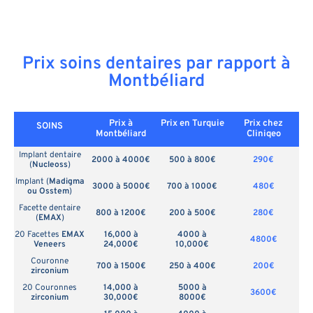
Prix soins dentaires par rapport à
Montbéliard
Prix à
Prix en
Turquie
Prix chez
SOINS
Montbéliard
Cliniqeo
Implant dentaire
2000 à 4000€
500 à 800€
290€
(
Nucleoss
)
Implant (
Madigma
3000 à 5000€
700 à 1000€
480€
ou Osstem
)
Facette dentaire
800 à 1200€
200 à 500€
280€
(
EMAX
)
20 Facettes
EMAX
16,000 à
4000 à
4800€
Veneers
24,000€
10,000€
Couronne
700 à 1500€
250 à 400€
200€
zirconium
20 Couronnes
14,000 à
5000 à
3600€
zirconium
30,000€
8000€