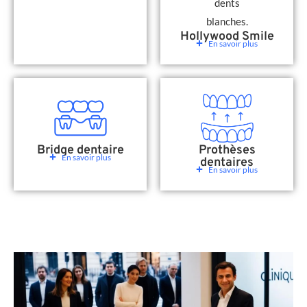
Hollywood Smile
En savoir plus
Bridge dentaire
Prothèses
En savoir plus
dentaires
En savoir plus