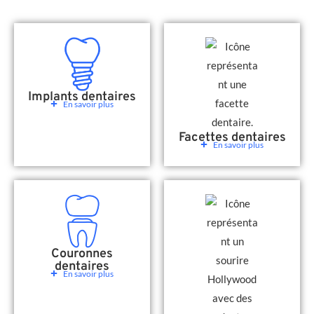
Implants dentaires
En savoir plus
Facettes dentaires
En savoir plus
Couronnes
dentaires
En savoir plus