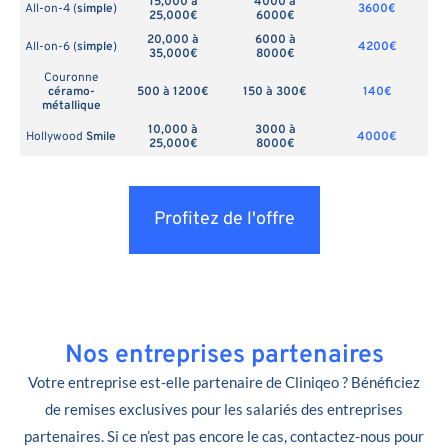
15,000 à
4000 à
All-on-4 (
simple
)
3600€
25,000€
6000€
20,000 à
6000 à
All-on-6 (
simple
)
4200€
35,000€
8000€
Couronne
céramo-
500 à 1200€
150 à 300€
140€
métallique
10,000 à
3000 à
Hollywood
Smile
4000€
25,000€
8000€
Profitez de l'offre
Nos entreprises partenaires
Votre entreprise est-elle partenaire de Cliniqeo ? Bénéficiez
de remises exclusives pour les salariés des entreprises
partenaires. Si ce n’est pas encore le cas, contactez-nous pour