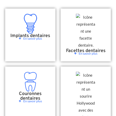
Implants dentaires
En savoir plus
Facettes dentaires
En savoir plus
Couronnes
dentaires
En savoir plus