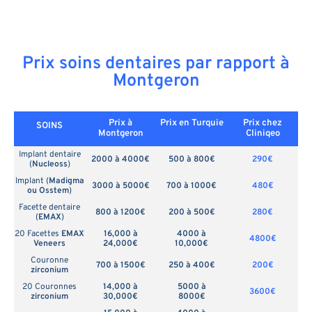
Prix soins dentaires par rapport à
Montgeron
Prix à
Prix en
Turquie
Prix chez
SOINS
Montgeron
Cliniqeo
Implant dentaire
2000 à 4000€
500 à 800€
290€
(
Nucleoss
)
Implant (
Madigma
3000 à 5000€
700 à 1000€
480€
ou Osstem
)
Facette dentaire
800 à 1200€
200 à 500€
280€
(
EMAX
)
20 Facettes
EMAX
16,000 à
4000 à
4800€
Veneers
24,000€
10,000€
Couronne
700 à 1500€
250 à 400€
200€
zirconium
20 Couronnes
14,000 à
5000 à
3600€
zirconium
30,000€
8000€