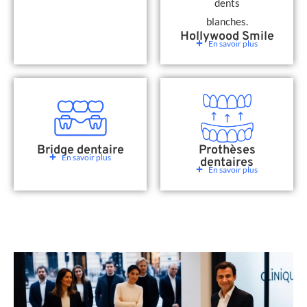
Hollywood Smile
En savoir plus
Bridge dentaire
Prothèses
En savoir plus
dentaires
En savoir plus