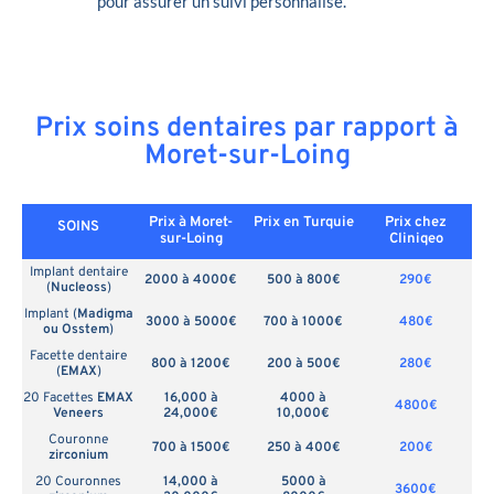
pour assurer un suivi personnalisé.
Prix soins dentaires par rapport à
Moret-sur-Loing
Prix à Moret-
Prix en
Turquie
Prix chez
SOINS
sur-Loing
Cliniqeo
Implant dentaire
2000 à 4000€
500 à 800€
290€
(
Nucleoss
)
Implant (
Madigma
3000 à 5000€
700 à 1000€
480€
ou Osstem
)
Facette dentaire
800 à 1200€
200 à 500€
280€
(
EMAX
)
20 Facettes
EMAX
16,000 à
4000 à
4800€
Veneers
24,000€
10,000€
Couronne
700 à 1500€
250 à 400€
200€
zirconium
20 Couronnes
14,000 à
5000 à
3600€