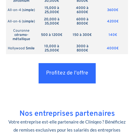
zirconium
30,000€
8000€
15,000 à
4000 à
All-on-4 (
simple
)
3600€
25,000€
6000€
20,000 à
6000 à
All-on-6 (
simple
)
4200€
35,000€
8000€
Couronne
céramo-
500 à 1200€
150 à 300€
140€
métallique
10,000 à
3000 à
Hollywood
Smile
4000€
25,000€
8000€
Profitez de l'offre
Nos entreprises partenaires
Votre entreprise est-elle partenaire de Cliniqeo ? Bénéficiez
de remises exclusives pour les salariés des entreprises