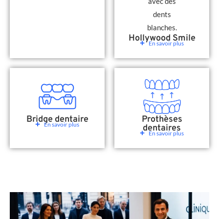
Hollywood Smile
En savoir plus
Bridge dentaire
Prothèses
En savoir plus
dentaires
En savoir plus