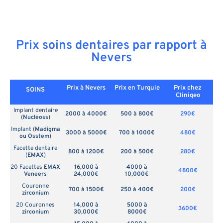
Prix soins dentaires par rapport à
Nevers
Prix à Nevers
Prix en
Turquie
Prix chez
SOINS
Cliniqeo
Implant dentaire
2000 à 4000€
500 à 800€
290€
(
Nucleoss
)
Implant (
Madigma
3000 à 5000€
700 à 1000€
480€
ou Osstem
)
Facette dentaire
800 à 1200€
200 à 500€
280€
(
EMAX
)
20 Facettes
EMAX
16,000 à
4000 à
4800€
Veneers
24,000€
10,000€
Couronne
700 à 1500€
250 à 400€
200€
zirconium
20 Couronnes
14,000 à
5000 à
3600€
zirconium
30,000€
8000€