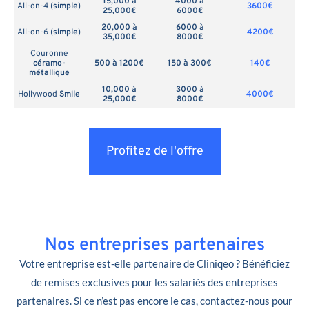
15,000 à
4000 à
All-on-4 (
simple
)
3600€
25,000€
6000€
20,000 à
6000 à
All-on-6 (
simple
)
4200€
35,000€
8000€
Couronne
céramo-
500 à 1200€
150 à 300€
140€
métallique
10,000 à
3000 à
Hollywood
Smile
4000€
25,000€
8000€
Profitez de l'offre
Nos entreprises partenaires
Votre entreprise est-elle partenaire de Cliniqeo ? Bénéficiez
de remises exclusives pour les salariés des entreprises
partenaires. Si ce n’est pas encore le cas, contactez-nous pour