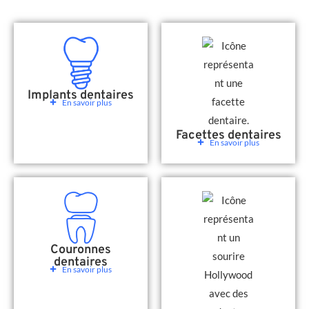
Implants dentaires
En savoir plus
Facettes dentaires
En savoir plus
Couronnes
dentaires
En savoir plus