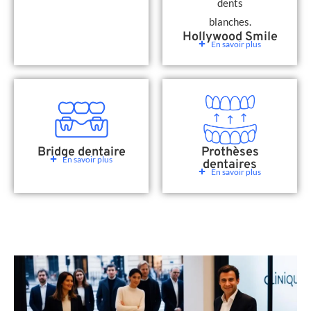
Hollywood Smile
En savoir plus
Bridge dentaire
Prothèses
En savoir plus
dentaires
En savoir plus