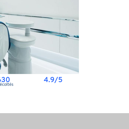
630
4.9/5
récoltés