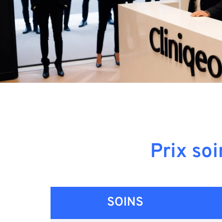
Prix so
SOINS