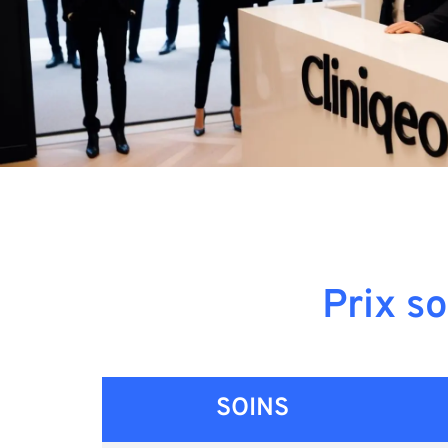
Prix so
SOINS