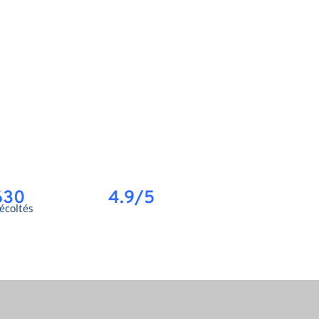
630
4.9/5
récoltés