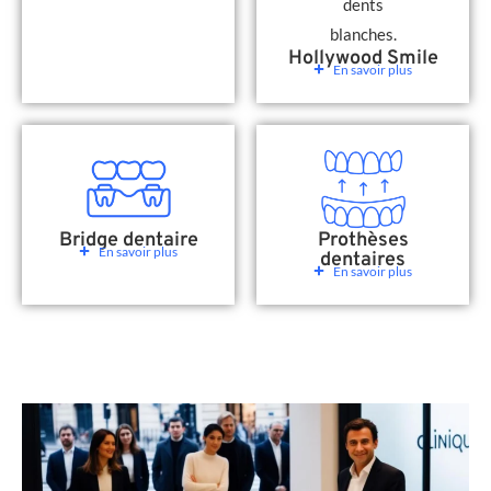
Hollywood Smile
En savoir plus
Bridge dentaire
Prothèses
En savoir plus
dentaires
En savoir plus