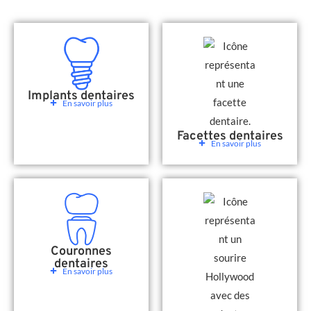
Implants dentaires
En savoir plus
Facettes dentaires
En savoir plus
Couronnes
dentaires
En savoir plus