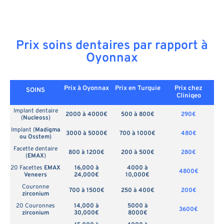
Prix soins dentaires par rapport à
Oyonnax
Prix à Oyonnax
Prix en
Turquie
Prix chez
SOINS
Cliniqeo
Implant dentaire
2000 à 4000€
500 à 800€
290€
(
Nucleoss
)
Implant (
Madigma
3000 à 5000€
700 à 1000€
480€
ou Osstem
)
Facette dentaire
800 à 1200€
200 à 500€
280€
(
EMAX
)
20 Facettes
EMAX
16,000 à
4000 à
4800€
Veneers
24,000€
10,000€
Couronne
700 à 1500€
250 à 400€
200€
zirconium
20 Couronnes
14,000 à
5000 à
3600€
zirconium
30,000€
8000€