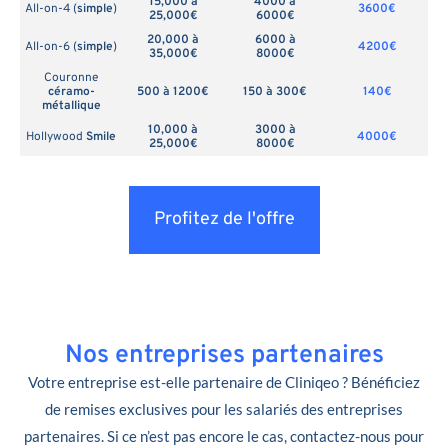
15,000 à
4000 à
All-on-4 (
simple
)
3600€
25,000€
6000€
20,000 à
6000 à
All-on-6 (
simple
)
4200€
35,000€
8000€
Couronne
céramo-
500 à 1200€
150 à 300€
140€
métallique
10,000 à
3000 à
Hollywood
Smile
4000€
25,000€
8000€
Profitez de l'offre
Nos entreprises partenaires
Votre entreprise est-elle partenaire de Cliniqeo ? Bénéficiez
de remises exclusives pour les salariés des entreprises
partenaires. Si ce n’est pas encore le cas, contactez-nous pour