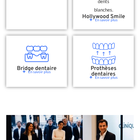
Hollywood Smile
En savoir plus
Bridge dentaire
Prothèses
En savoir plus
dentaires
En savoir plus