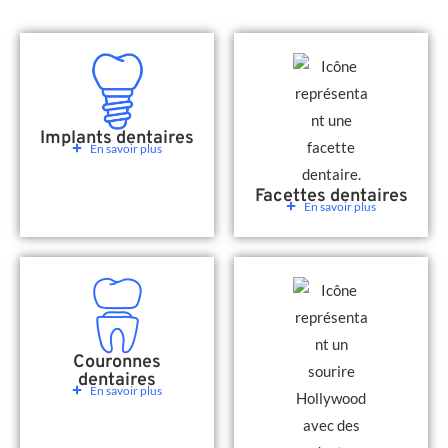
Implants dentaires
En savoir plus
Facettes dentaires
En savoir plus
Couronnes
dentaires
En savoir plus