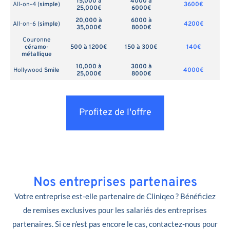
15,000 à
4000 à
All-on-4 (
simple
)
3600€
25,000€
6000€
20,000 à
6000 à
All-on-6 (
simple
)
4200€
35,000€
8000€
Couronne
céramo-
500 à 1200€
150 à 300€
140€
métallique
10,000 à
3000 à
Hollywood
Smile
4000€
25,000€
8000€
Profitez de l'offre
Nos entreprises partenaires
Votre entreprise est-elle partenaire de Cliniqeo ? Bénéficiez
de remises exclusives pour les salariés des entreprises
partenaires. Si ce n’est pas encore le cas, contactez-nous pour