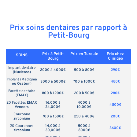
Prix soins dentaires par rapport à
Petit-Bourg
Prix à Petit-
Prix en
Turquie
Prix chez
SOINS
Bourg
Cliniqeo
Implant dentaire
2000 à 4000€
500 à 800€
290€
(
Nucleoss
)
Implant (
Madigma
3000 à 5000€
700 à 1000€
480€
ou Osstem
)
Facette dentaire
800 à 1200€
200 à 500€
280€
(
EMAX
)
20 Facettes
EMAX
16,000 à
4000 à
4800€
Veneers
24,000€
10,000€
Couronne
700 à 1500€
250 à 400€
200€
zirconium
20 Couronnes
14,000 à
5000 à
3600€
zirconium
30,000€
8000€