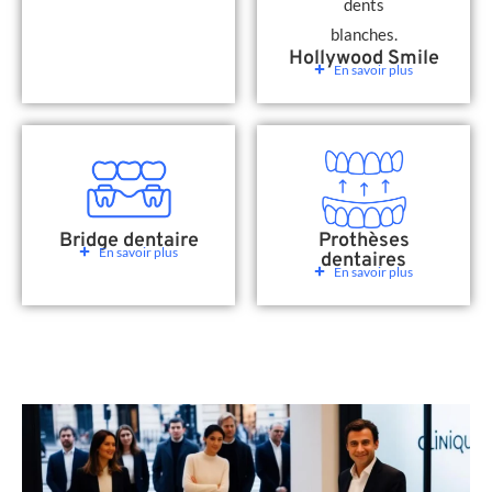
Hollywood Smile
En savoir plus
Bridge dentaire
Prothèses
En savoir plus
dentaires
En savoir plus