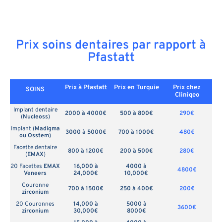
Prix soins dentaires par rapport à
Pfastatt
Prix à Pfastatt
Prix en
Turquie
Prix chez
SOINS
Cliniqeo
Implant dentaire
2000 à 4000€
500 à 800€
290€
(
Nucleoss
)
Implant (
Madigma
3000 à 5000€
700 à 1000€
480€
ou Osstem
)
Facette dentaire
800 à 1200€
200 à 500€
280€
(
EMAX
)
20 Facettes
EMAX
16,000 à
4000 à
4800€
Veneers
24,000€
10,000€
Couronne
700 à 1500€
250 à 400€
200€
zirconium
20 Couronnes
14,000 à
5000 à
3600€
zirconium
30,000€
8000€