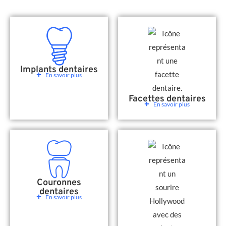
Implants dentaires
En savoir plus
Facettes dentaires
En savoir plus
Couronnes
dentaires
En savoir plus