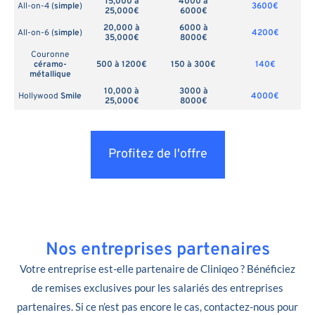
15,000 à
4000 à
All-on-4 (
simple
)
3600€
25,000€
6000€
20,000 à
6000 à
All-on-6 (
simple
)
4200€
35,000€
8000€
Couronne
céramo-
500 à 1200€
150 à 300€
140€
métallique
10,000 à
3000 à
Hollywood
Smile
4000€
25,000€
8000€
Profitez de l'offre
Nos entreprises partenaires
Votre entreprise est-elle partenaire de Cliniqeo ? Bénéficiez
de remises exclusives pour les salariés des entreprises
partenaires. Si ce n’est pas encore le cas, contactez-nous pour