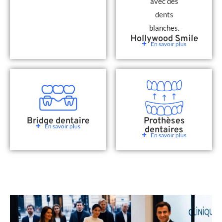
Hollywood Smile
En savoir plus
Bridge dentaire
Prothèses
En savoir plus
dentaires
En savoir plus