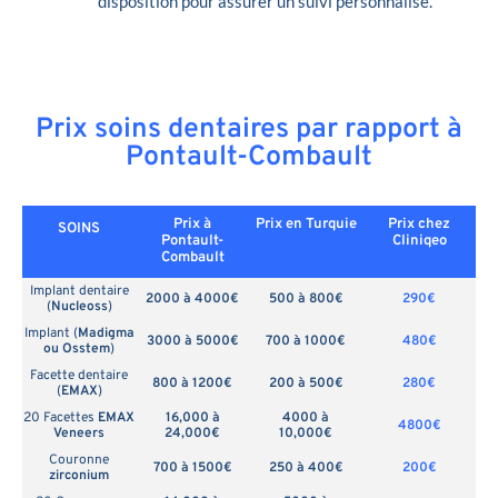
disposition pour assurer un suivi personnalisé.
Prix soins dentaires par rapport à
Pontault-Combault
Prix à
Prix en
Turquie
Prix chez
SOINS
Pontault-
Cliniqeo
Combault
Implant dentaire
2000 à 4000€
500 à 800€
290€
(
Nucleoss
)
Implant (
Madigma
3000 à 5000€
700 à 1000€
480€
ou Osstem
)
Facette dentaire
800 à 1200€
200 à 500€
280€
(
EMAX
)
20 Facettes
EMAX
16,000 à
4000 à
4800€
Veneers
24,000€
10,000€
Couronne
700 à 1500€
250 à 400€
200€
zirconium