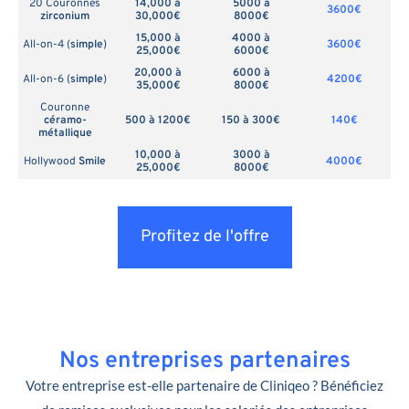
20 Couronnes
14,000 à
5000 à
3600€
zirconium
30,000€
8000€
15,000 à
4000 à
All-on-4 (
simple
)
3600€
25,000€
6000€
20,000 à
6000 à
All-on-6 (
simple
)
4200€
35,000€
8000€
Couronne
céramo-
500 à 1200€
150 à 300€
140€
métallique
10,000 à
3000 à
Hollywood
Smile
4000€
25,000€
8000€
Profitez de l'offre
Nos entreprises partenaires
Votre entreprise est-elle partenaire de Cliniqeo ? Bénéficiez