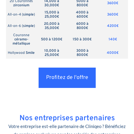
20 Couronnes
14,000 à
5000 à
3600€
zirconium
30,000€
8000€
15,000 à
4000 à
All-on-4 (
simple
)
3600€
25,000€
6000€
20,000 à
6000 à
All-on-6 (
simple
)
4200€
35,000€
8000€
Couronne
céramo-
500 à 1200€
150 à 300€
140€
métallique
10,000 à
3000 à
Hollywood
Smile
4000€
25,000€
8000€
Profitez de l'offre
Nos entreprises partenaires
Votre entreprise est-elle partenaire de Cliniqeo ? Bénéficiez