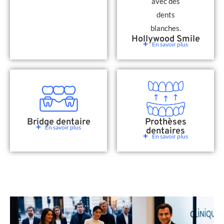
Hollywood Smile
En savoir plus
Bridge dentaire
Prothèses
En savoir plus
dentaires
En savoir plus