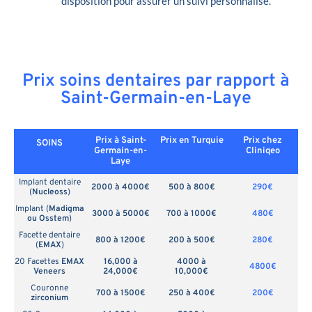
disposition pour assurer un suivi personnalisé.
Prix soins dentaires par rapport à
Saint-Germain-en-Laye
Prix à Saint-
Prix en
Turquie
Prix chez
SOINS
Germain-en-
Cliniqeo
Laye
Implant dentaire
2000 à 4000€
500 à 800€
290€
(
Nucleoss
)
Implant (
Madigma
3000 à 5000€
700 à 1000€
480€
ou Osstem
)
Facette dentaire
800 à 1200€
200 à 500€
280€
(
EMAX
)
20 Facettes
EMAX
16,000 à
4000 à
4800€
Veneers
24,000€
10,000€
Couronne
700 à 1500€
250 à 400€
200€
zirconium